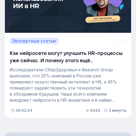
Экспертные статьи
Как нейросети могут улучшить HR-процессы
уже сейчас. И почему этого ещё
не произошло
Исследователи СберЗдоровья и Atsearch Group
выяснили, что 20% компаний в России уже
применяют искусственный интеллект в HR, а 45%
планируют задействовать эти технологии
в обозримом будущем. Чаще всего компании
внедряют нейросети в HR-аналитике и в найме
персонала. При этом доля тех, кто внедряет новые
06.02.24
6424
3 минуты
технологии для адаптации, создания обучающего
контента и обучения сотрудников — всего 1%.