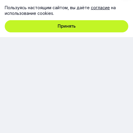
Пользуясь настоящим сайтом, вы даёте
согласие
на
использование cookies.
Компания
Принять
Продукт
Ресурсы
Поддержка
Юридическая информация
Соглашение об использовании сайта
Согласие на обработку персональных данных
© ООО «Эквио», 2014-2026. Все права защищены