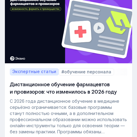
от должности и сферы ответственности сотрудника.
Работодатель обязан не только организовать
обучение, но и подтвердить, что человек его
прошёл. В противном случае компания рискует
штрафами, а главное — безопасностью людей
и бизнес-процессов. Особенность такого
вида обучения в том, что его нужно проводить
строго по правилам, но не формально. В этой статье
разберём, какие виды обязательного обучения
существуют, кому они нужны и как выстроить этот
процесс.
Экспертные статьи
#обучение персонала
Дистанционное обучение фармацевтов
и провизоров: что изменилось в 2026 году
С 2026 года дистанционное обучение в медицине
серьёзно ограничивается: базовые программы
станут полностью очными, а в дополнительном
профессиональном образовании можно использовать
онлайн-инструменты только для освоения теории —
без замены практики. Программы обязаны