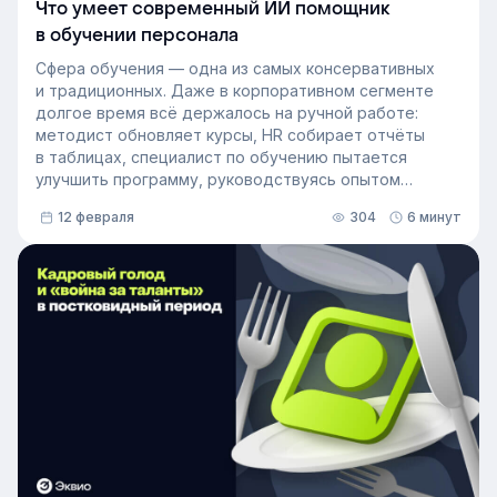
Что умеет современный ИИ помощник
в обучении персонала
Сфера обучения — одна из самых консервативных
и традиционных. Даже в корпоративном сегменте
долгое время всё держалось на ручной работе:
методист обновляет курсы, HR собирает отчёты
в таблицах, специалист по обучению пытается
улучшить программу, руководствуясь опытом
и интуицией. Однако с развитием нейросетей
12 февраля
304
6 минут
инструменты ИИ в образовании становятся всё
более привычным делом. Искусственный интеллект
помогает сегментировать аудиторию, создавать
сценарии обучения под разные роли, генерировать
образовательный контент, оценивать уровень
учащихся и улучшать курсы. Для современной LMS AI
— становится таким же важным элементом,
как инструменты оценки персонала или аналитики. В
статье мы разберём, какие возможности предлагает
современный ИИ-помощник в обучении персонала
и зачем он нужен компании.