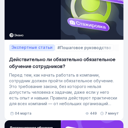
Экспертные статьи
#Пошаговое руководство
Действительно ли обязательно обязательное
обучение сотрудников?
Перед тем, как начать работать в компании,
сотрудник должен пройти обязательное обучение.
Это требование закона, без которого нельзя
допустить человека к задачам, даже если у него
есть опыт и навыки. Правила действуют практически
для всех компаний — от небольших организаций
до крупных производств. К обязательному обучению
04 марта
449
7 минут
работников относятся охрана труда, пожарная
безопасность, первая помощь, обучение для работы
с техникой. Чему именно нужно учить — зависит