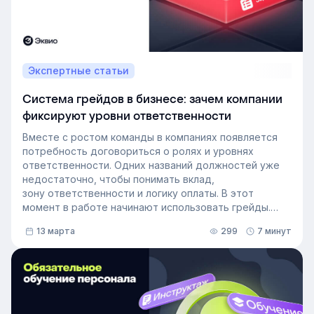
Экспертные статьи
Система грейдов в бизнесе: зачем компании
фиксируют уровни ответственности
Вместе с ростом команды в компаниях появляется
потребность договориться о ролях и уровнях
ответственности. Одних названий должностей уже
недостаточно, чтобы понимать вклад,
зону ответственности и логику оплаты. В этот
момент в работе начинают использовать грейды.
Разбираемся, как грейды в компании выстраиваются
13 марта
299
7 минут
на практике, какие подходы используют и что важно
учитывать при внедрении.