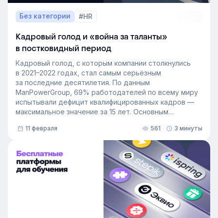
Без категории
#HR
Кадровый голод и «война за таланты»
в постковидный период
Кадровый голод, с которым компании столкнулись
в 2021–2022 годах, стал самым серьёзным
за последние десятилетия. По данным
ManPowerGroup, 69% работодателей по всему миру
испытывали дефицит квалифицированных кадров —
максимальное значение за 15 лет. Основным
катализатором стала пандемия COVID-19,
11 февраля
561
3 минуты
резко увеличившая потребность в удалённых
и цифровых решениях.