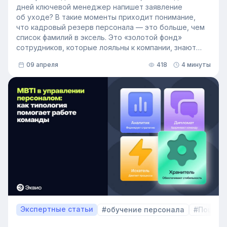
дней ключевой менеджер напишет заявление
об уходе? В такие моменты приходит понимание,
что кадровый резерв персонала — это больше, чем
список фамилий в эксель. Это «золотой фонд»
сотрудников, которые лояльны к компании, знают
внутренние процессы и готовы занять
09 апреля
418
4 минуты
освободившуюся должность. Не у каждой компании
есть такой документ, потому что собирать его
вручную — трудоёмкая задача. Однако с приходом
автоматизации формирование кадрового запаса
перестало требовать большого ресурса. Теперь это
важный инструмент для любой компании, которая
не хочет зависеть от капризов рынка труда. В статье
разберёмся, как выстроить процесс формирование
кадрового резерва с помощью современных
инструментов.
Экспертные статьи
#обучение персонала
#Пошаго