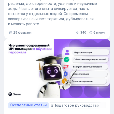
решения, договорённости, удачные и неудачные
ходы. Часть этого опыта фиксируется, часть
остаётся у отдельных людей. Со временем
экспертиза начинает теряться, дублироваться
и мешать работе.
Управление знаниями персонала — это способ
25 февраля
340
6 минут
навести порядок в уже накопленном опыте и сделать
его рабочим ресурсом для команды. В статье
разбираем, что это за система и как её организовать.
Экспертные статьи
#Пошаговое руководство