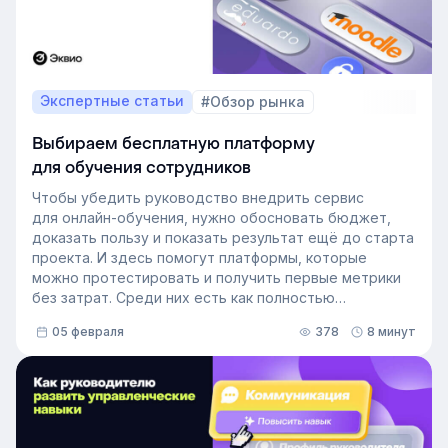
Экспертные статьи
#Обзор рынка
Выбираем бесплатную платформу
для обучения сотрудников
Чтобы убедить руководство внедрить сервис
для онлайн-обучения, нужно обосновать бюджет,
доказать пользу и показать результат ещё до старта
проекта. И здесь помогут платформы, которые
можно протестировать и получить первые метрики
без затрат. Среди них есть как полностью
бесплатные LMS, так и платформы с демо-доступом.
05 февраля
378
8 минут
Мы собрали пять таких платформ, на которых можно
запустить пилот, показать реальную ценность
обучения и принести руководству готовые данные.