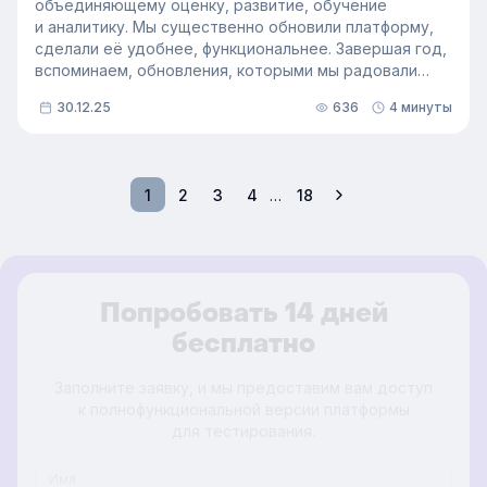
объединяющему оценку, развитие, обучение
и аналитику. Мы существенно обновили платформу,
сделали её удобнее, функциональнее. Завершая год,
вспоминаем, обновления, которыми мы радовали
наших клиентов и приглашаем вас посмотреть
30.12.25
636
4 минуты
топ событий и порадоваться вместе с нами.
1
2
3
4
…
18
Попробовать 14 дней
бесплатно
Заполните заявку, и мы предоставим вам доступ
к полнофункциональной версии платформы
для тестирования.