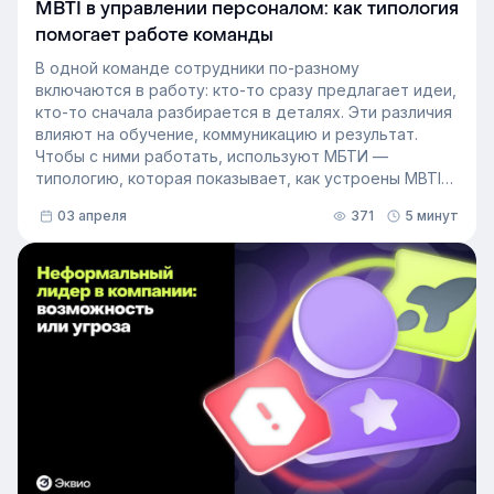
MBTI в управлении персоналом: как типология
помогает работе команды
В одной команде сотрудники по-разному
включаются в работу: кто-то сразу предлагает идеи,
кто-то сначала разбирается в деталях. Эти различия
влияют на обучение, коммуникацию и результат.
Чтобы с ними работать, используют МБТИ —
типологию, которая показывает, как устроены MBTI
личности и как их учитывать в работе. Разберём,
03 апреля
371
5 минут
как это тестирование применяют в бизнесе и какую
пользу он даёт в управлении персоналом.