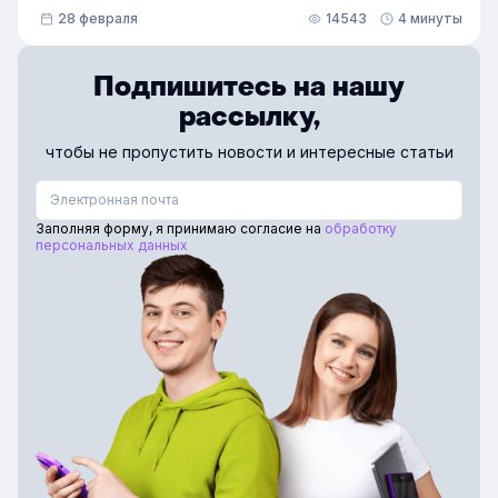
соответствовать типовым требованиям Минздрава,
28 февраля
14543
4 минуты
а организации — подтвердить своё соответствие
через Росздравнадзор. Как в этих условиях
выстроить стандартизированное и корректное
Подпишитесь на нашу
обучение с прозрачными процессами и контролем
рассылку,
освоения теоретических модулей — рассказали
в статье.
чтобы не пропустить новости и интересные статьи
Заполняя форму, я принимаю согласие на
обработку
персональных данных