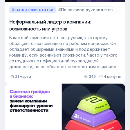
Экспертные статьи
#Пошаговое руководство
Неформальный лидер в компании:
возможность или угроза
В каждой компании есть сотрудник, к которому
обращаются за помощью по рабочим вопросам. Он
обладает обширными знаниями и поддерживает
команду, если возникают сложности. Часто у такого
сотрудника нет официальной руководящей
должности, но он обладает невероятным влиянием
на рабочем месте. Такой сотрудник — и есть
21 марта
349
4 минуты
неформальный лидер группы. У него есть авторитет
и безупречная репутация, он хорошо понимает
процессы в компании и умеет выстраивать
искренние отношения с людьми. Выявление
неформальных лидеров и применение их навыков
может стать стратегией управления персоналом,
которая повысит производительность и создаст
более позитивную корпоративную культуру. Как это
сделать — рассказали в статье.