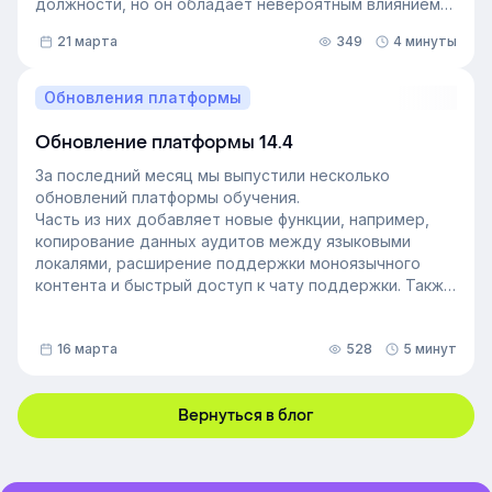
должности, но он обладает невероятным влиянием
на рабочем месте. Такой сотрудник — и есть
21 марта
349
4 минуты
неформальный лидер группы. У него есть авторитет
и безупречная репутация, он хорошо понимает
процессы в компании и умеет выстраивать
Обновления платформы
искренние отношения с людьми. Выявление
неформальных лидеров и применение их навыков
Обновление платформы 14.4
может стать стратегией управления персоналом,
За последний месяц мы выпустили несколько
которая повысит производительность и создаст
обновлений платформы обучения.
более позитивную корпоративную культуру. Как это
Часть из них добавляет новые функции, например,
сделать — рассказали в статье.
копирование данных аудитов между языковыми
локалями, расширение поддержки моноязычного
контента и быстрый доступ к чату поддержки. Также
мы улучшили инструменты администрирования:
обновили импорт и экспорт индивидуальных
16 марта
528
5 минут
доступов, добавили фильтрацию данных по точному
времени и повысили скорость работы веб-версии
платформы.
Вернуться в блог