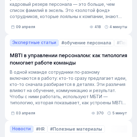
кадровый резерв персонала — это больше, чем
список фамилий в эксель. Это «золотой фонд»
сотрудников, которые лояльны к компании, знают
внутренние процессы и готовы занять
09 апреля
418
4 минуты
освободившуюся должность. Не у каждой компании
есть такой документ, потому что собирать его
вручную — трудоёмкая задача. Однако с приходом
Экспертные статьи
#обучение персонала
#Пошаго
автоматизации формирование кадрового запаса
перестало требовать большого ресурса. Теперь это
MBTI в управлении персоналом: как типология
важный инструмент для любой компании, которая не
помогает работе команды
хочет зависеть от капризов рынка труда. В статье
разберёмся, как выстроить процесс формирование
В одной команде сотрудники по-разному
кадрового резерва с помощью современных
включаются в работу: кто-то сразу предлагает идеи,
инструментов.
кто-то сначала разбирается в деталях. Эти различия
влияют на обучение, коммуникацию и результат.
Чтобы с ними работать, используют МБТИ —
типологию, которая показывает, как устроены MBTI
личности и как их учитывать в работе. Разберём, как
03 апреля
370
5 минут
это тестирование применяют в бизнесе и какую
пользу он даёт в управлении персоналом.
Новости
#HR
#Полезные материалы