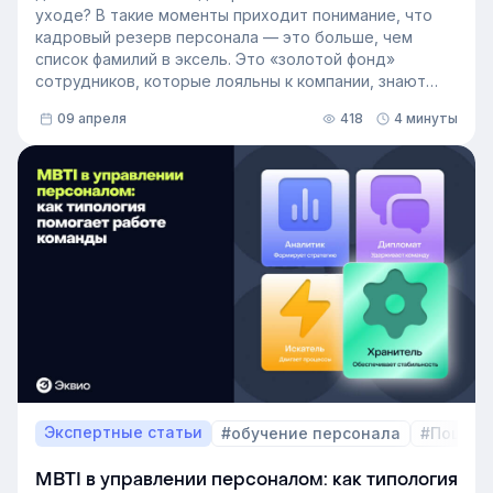
уходе? В такие моменты приходит понимание, что
кадровый резерв персонала — это больше, чем
список фамилий в эксель. Это «золотой фонд»
сотрудников, которые лояльны к компании, знают
внутренние процессы и готовы занять
09 апреля
418
4 минуты
освободившуюся должность. Не у каждой компании
есть такой документ, потому что собирать его
вручную — трудоёмкая задача. Однако с приходом
автоматизации формирование кадрового запаса
перестало требовать большого ресурса. Теперь это
важный инструмент для любой компании, которая не
хочет зависеть от капризов рынка труда. В статье
разберёмся, как выстроить процесс формирование
кадрового резерва с помощью современных
инструментов.
Экспертные статьи
#обучение персонала
#Пошаго
MBTI в управлении персоналом: как типология