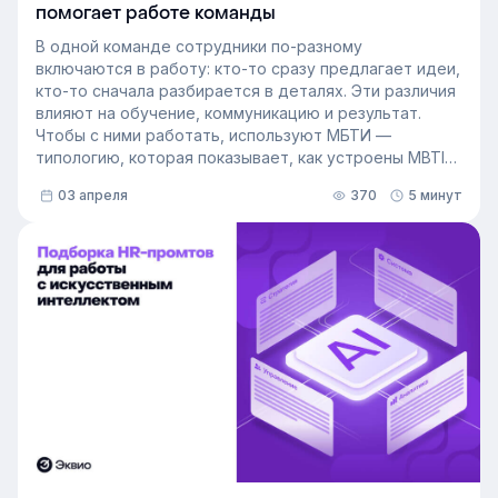
помогает работе команды
В одной команде сотрудники по-разному
включаются в работу: кто-то сразу предлагает идеи,
кто-то сначала разбирается в деталях. Эти различия
влияют на обучение, коммуникацию и результат.
Чтобы с ними работать, используют МБТИ —
типологию, которая показывает, как устроены MBTI
личности и как их учитывать в работе. Разберём, как
03 апреля
370
5 минут
это тестирование применяют в бизнесе и какую
пользу он даёт в управлении персоналом.