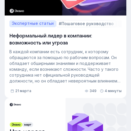
Экспертные статьи
#Пошаговое руководство
Неформальный лидер в компании:
возможность или угроза
В каждой компании есть сотрудник, к которому
обращаются за помощью по рабочим вопросам. Он
обладает обширными знаниями и поддерживает
команду, если возникают сложности. Часто у такого
сотрудника нет официальной руководящей
должности, но он обладает невероятным влиянием
на рабочем месте. Такой сотрудник — и есть
21 марта
349
4 минуты
неформальный лидер группы. У него есть авторитет
и безупречная репутация, он хорошо понимает
процессы в компании и умеет выстраивать
искренние отношения с людьми. Выявление
неформальных лидеров и применение их навыков
может стать стратегией управления персоналом,
которая повысит производительность и создаст