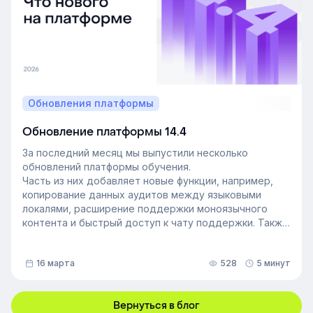
более позитивную корпоративную культуру. Как это
сделать — рассказали в статье.
Обновления платформы
Обновление платформы 14.4
За последний месяц мы выпустили несколько
обновлений платформы обучения.
Часть из них добавляет новые функции, например,
копирование данных аудитов между языковыми
локалями, расширение поддержки моноязычного
контента и быстрый доступ к чату поддержки. Также
мы улучшили инструменты администрирования:
обновили импорт и экспорт индивидуальных
16 марта
528
5 минут
доступов, добавили фильтрацию данных по точному
времени и повысили скорость работы веб-версии
платформы.
Вернуться в блог