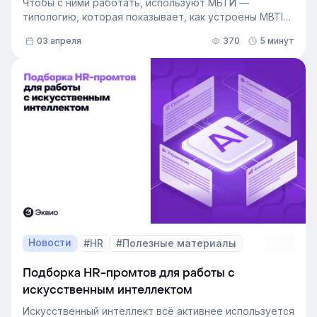
Чтобы с ними работать, используют МБТИ —
типологию, которая показывает, как устроены MBTI
личности и как их учитывать в работе. Разберём, как
03 апреля
370
5 минут
это тестирование применяют в бизнесе и какую
пользу он даёт в управлении персоналом.
Новости
#HR
#Полезные материалы
Подборка HR-промтов для работы с
искусственным интеллектом
Искусственный интеллект всё активнее используется