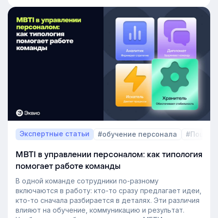
есть такой документ, потому что собирать его
вручную — трудоёмкая задача. Однако с приходом
автоматизации формирование кадрового запаса
перестало требовать большого ресурса. Теперь это
важный инструмент для любой компании, которая не
хочет зависеть от капризов рынка труда. В статье
разберёмся, как выстроить процесс формирование
кадрового резерва с помощью современных
инструментов.
Экспертные статьи
#обучение персонала
#Пошаго
MBTI в управлении персоналом: как типология
помогает работе команды
В одной команде сотрудники по-разному
включаются в работу: кто-то сразу предлагает идеи,
кто-то сначала разбирается в деталях. Эти различия
влияют на обучение, коммуникацию и результат.