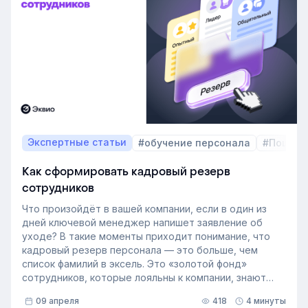
Экспертные статьи
#обучение персонала
#Пошаго
Как сформировать кадровый резерв
сотрудников
Что произойдёт в вашей компании, если в один из
дней ключевой менеджер напишет заявление об
уходе? В такие моменты приходит понимание, что
кадровый резерв персонала — это больше, чем
список фамилий в эксель. Это «золотой фонд»
сотрудников, которые лояльны к компании, знают
внутренние процессы и готовы занять
09 апреля
418
4 минуты
освободившуюся должность. Не у каждой компании