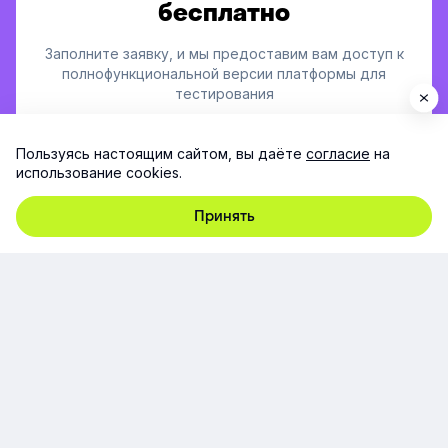
бесплатно
Заполните заявку, и мы предоставим вам доступ к
полнофункциональной версии платформы для
тестирования
Пользуясь настоящим сайтом, вы даёте
согласие
на
использование cookies.
+7
Russia
Принять
+7
Заполняя форму, я принимаю согласие на
обработку
персональных данных
Если вы уже текущий клиент, пожалуйста,
напишите на
support@e-queo.com