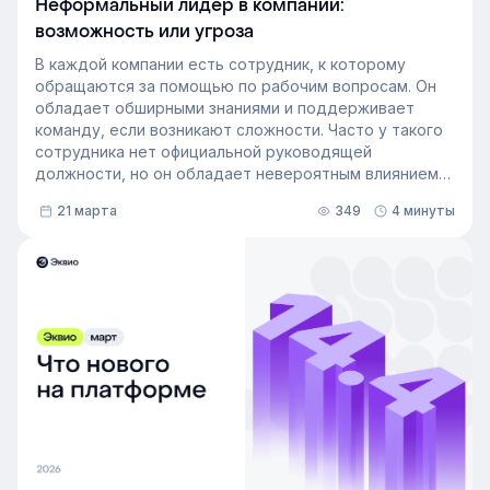
Неформальный лидер в компании:
возможность или угроза
В каждой компании есть сотрудник, к которому
обращаются за помощью по рабочим вопросам. Он
обладает обширными знаниями и поддерживает
команду, если возникают сложности. Часто у такого
сотрудника нет официальной руководящей
должности, но он обладает невероятным влиянием
на рабочем месте. Такой сотрудник — и есть
21 марта
349
4 минуты
неформальный лидер группы. У него есть авторитет
и безупречная репутация, он хорошо понимает
процессы в компании и умеет выстраивать
искренние отношения с людьми. Выявление
неформальных лидеров и применение их навыков
может стать стратегией управления персоналом,
которая повысит производительность и создаст
более позитивную корпоративную культуру. Как это
сделать — рассказали в статье.