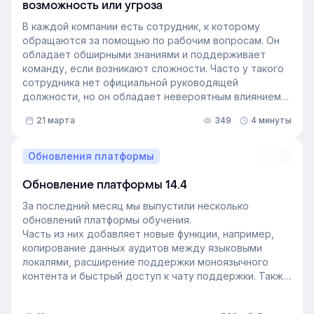
возможность или угроза
В каждой компании есть сотрудник, к которому
обращаются за помощью по рабочим вопросам. Он
обладает обширными знаниями и поддерживает
команду, если возникают сложности. Часто у такого
сотрудника нет официальной руководящей
должности, но он обладает невероятным влиянием
на рабочем месте. Такой сотрудник — и есть
21 марта
349
4 минуты
неформальный лидер группы. У него есть авторитет
и безупречная репутация, он хорошо понимает
процессы в компании и умеет выстраивать
Обновления платформы
искренние отношения с людьми. Выявление
неформальных лидеров и применение их навыков
Обновление платформы 14.4
может стать стратегией управления персоналом,
За последний месяц мы выпустили несколько
которая повысит производительность и создаст
обновлений платформы обучения.
более позитивную корпоративную культуру. Как это
Часть из них добавляет новые функции, например,
сделать — рассказали в статье.
копирование данных аудитов между языковыми
локалями, расширение поддержки моноязычного
контента и быстрый доступ к чату поддержки. Также
мы улучшили инструменты администрирования:
обновили импорт и экспорт индивидуальных