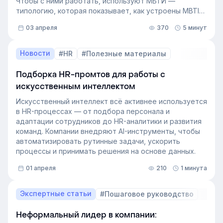
Чтобы с ними работать, используют МБТИ —
типологию, которая показывает, как устроены MBTI
личности и как их учитывать в работе. Разберём, как
03 апреля
370
5 минут
это тестирование применяют в бизнесе и какую
пользу он даёт в управлении персоналом.
Новости
#HR
#Полезные материалы
Подборка HR-промтов для работы с
искусственным интеллектом
Искусственный интеллект всё активнее используется
в HR-процессах — от подбора персонала и
адаптации сотрудников до HR-аналитики и развития
команд. Компании внедряют AI-инструменты, чтобы
автоматизировать рутинные задачи, ускорить
процессы и принимать решения на основе данных.
01 апреля
210
1 минута
Экспертные статьи
#Пошаговое руководство
Неформальный лидер в компании: