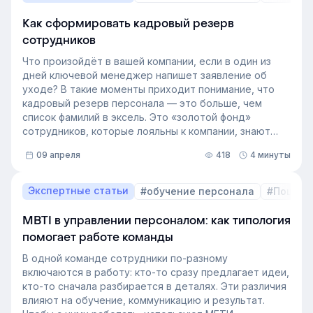
Как сформировать кадровый резерв
сотрудников
Что произойдёт в вашей компании, если в один из
дней ключевой менеджер напишет заявление об
уходе? В такие моменты приходит понимание, что
кадровый резерв персонала — это больше, чем
список фамилий в эксель. Это «золотой фонд»
сотрудников, которые лояльны к компании, знают
внутренние процессы и готовы занять
09 апреля
418
4 минуты
освободившуюся должность. Не у каждой компании
есть такой документ, потому что собирать его
вручную — трудоёмкая задача. Однако с приходом
Экспертные статьи
#обучение персонала
#Пошаго
автоматизации формирование кадрового запаса
перестало требовать большого ресурса. Теперь это
MBTI в управлении персоналом: как типология
важный инструмент для любой компании, которая не
помогает работе команды
хочет зависеть от капризов рынка труда. В статье
разберёмся, как выстроить процесс формирование
В одной команде сотрудники по-разному
кадрового резерва с помощью современных
включаются в работу: кто-то сразу предлагает идеи,
инструментов.
кто-то сначала разбирается в деталях. Эти различия
влияют на обучение, коммуникацию и результат.