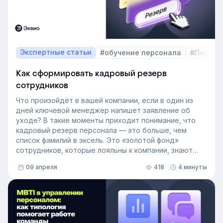
Экспертные статьи
#обучение персонала
#Пошаго
Как сформировать кадровый резерв
сотрудников
Что произойдёт в вашей компании, если в один из
дней ключевой менеджер напишет заявление об
уходе? В такие моменты приходит понимание, что
кадровый резерв персонала — это больше, чем
список фамилий в эксель. Это «золотой фонд»
сотрудников, которые лояльны к компании, знают
внутренние процессы и готовы занять
09 апреля
418
4 минуты
освободившуюся должность. Не у каждой компании
есть такой документ, потому что собирать его
вручную — трудоёмкая задача. Однако с приходом
автоматизации формирование кадрового запаса
перестало требовать большого ресурса. Теперь это
важный инструмент для любой компании, которая не