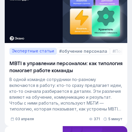
хочет зависеть от капризов рынка труда. В статье
разберёмся, как выстроить процесс формирование
кадрового резерва с помощью современных
инструментов.
Экспертные статьи
#обучение персонала
#Пошаго
MBTI в управлении персоналом: как типология
помогает работе команды
В одной команде сотрудники по-разному
включаются в работу: кто-то сразу предлагает идеи,
кто-то сначала разбирается в деталях. Эти различия
влияют на обучение, коммуникацию и результат.
Чтобы с ними работать, используют МБТИ —
типологию, которая показывает, как устроены MBTI
личности и как их учитывать в работе. Разберём, как
03 апреля
371
5 минут
это тестирование применяют в бизнесе и какую
пользу он даёт в управлении персоналом.