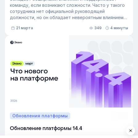
команду, если возникают сложности. Часто у такого
сотрудника нет официальной руководящей
должности, но он обладает невероятным влиянием
на рабочем месте. Такой сотрудник — и есть
21 марта
349
4 минуты
неформальный лидер группы. У него есть авторитет
и безупречная репутация, он хорошо понимает
процессы в компании и умеет выстраивать
искренние отношения с людьми. Выявление
неформальных лидеров и применение их навыков
может стать стратегией управления персоналом,
которая повысит производительность и создаст
более позитивную корпоративную культуру. Как это
сделать — рассказали в статье.
Обновления платформы
Обновление платформы 14.4
За последний месяц мы выпустили несколько