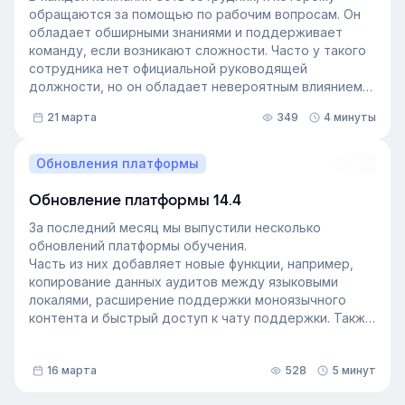
обращаются за помощью по рабочим вопросам. Он
обладает обширными знаниями и поддерживает
команду, если возникают сложности. Часто у такого
сотрудника нет официальной руководящей
должности, но он обладает невероятным влиянием
на рабочем месте. Такой сотрудник — и есть
21 марта
349
4 минуты
неформальный лидер группы. У него есть авторитет
и безупречная репутация, он хорошо понимает
процессы в компании и умеет выстраивать
Обновления платформы
искренние отношения с людьми. Выявление
неформальных лидеров и применение их навыков
Обновление платформы 14.4
может стать стратегией управления персоналом,
За последний месяц мы выпустили несколько
которая повысит производительность и создаст
обновлений платформы обучения.
более позитивную корпоративную культуру. Как это
Часть из них добавляет новые функции, например,
сделать — рассказали в статье.
копирование данных аудитов между языковыми
локалями, расширение поддержки моноязычного
контента и быстрый доступ к чату поддержки. Также
мы улучшили инструменты администрирования:
обновили импорт и экспорт индивидуальных
16 марта
528
5 минут
доступов, добавили фильтрацию данных по точному
времени и повысили скорость работы веб-версии