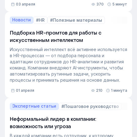
03 апреля
370
5 минут
это тестирование применяют в бизнесе и какую
пользу он даёт в управлении персоналом.
Новости
#HR
#Полезные материалы
Подборка HR-промтов для работы с
искусственным интеллектом
Искусственный интеллект всё активнее используется
в HR-процессах — от подбора персонала и
адаптации сотрудников до HR-аналитики и развития
команд. Компании внедряют AI-инструменты, чтобы
автоматизировать рутинные задачи, ускорить
процессы и принимать решения на основе данных.
01 апреля
210
1 минута
Экспертные статьи
#Пошаговое руководство
Неформальный лидер в компании:
возможность или угроза
В каждой компании есть сотрудник, к которому