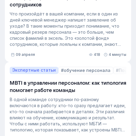
сотрудников
Что произойдёт в вашей компании, если в один из
дней ключевой менеджер напишет заявление об
уходе? В такие моменты приходит понимание, что
кадровый резерв персонала — это больше, чем
список фамилий в эксель. Это «золотой фонд»
сотрудников, которые лояльны к компании, знают
внутренние процессы и готовы занять
09 апреля
418
4 минуты
освободившуюся должность. Не у каждой компании
есть такой документ, потому что собирать его
вручную — трудоёмкая задача. Однако с приходом
Экспертные статьи
#обучение персонала
#Пошаго
автоматизации формирование кадрового запаса
перестало требовать большого ресурса. Теперь это
MBTI в управлении персоналом: как типология
важный инструмент для любой компании, которая не
помогает работе команды
хочет зависеть от капризов рынка труда. В статье
разберёмся, как выстроить процесс формирование
В одной команде сотрудники по-разному
кадрового резерва с помощью современных
включаются в работу: кто-то сразу предлагает идеи,
инструментов.
кто-то сначала разбирается в деталях. Эти различия
влияют на обучение, коммуникацию и результат.
Чтобы с ними работать, используют МБТИ —
типологию, которая показывает, как устроены MBTI
личности и как их учитывать в работе. Разберём, как