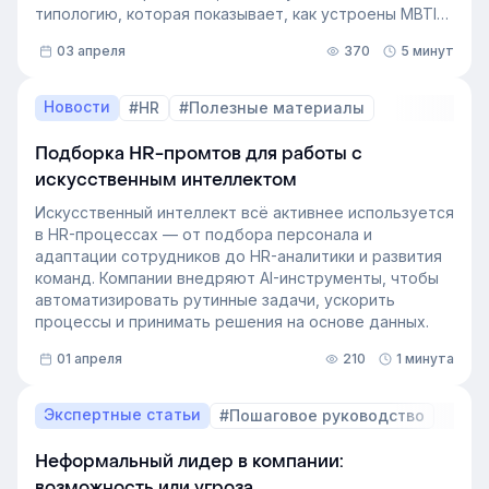
типологию, которая показывает, как устроены MBTI
личности и как их учитывать в работе. Разберём, как
03 апреля
370
5 минут
это тестирование применяют в бизнесе и какую
пользу он даёт в управлении персоналом.
Новости
#HR
#Полезные материалы
Подборка HR-промтов для работы с
искусственным интеллектом
Искусственный интеллект всё активнее используется
в HR-процессах — от подбора персонала и
адаптации сотрудников до HR-аналитики и развития
команд. Компании внедряют AI-инструменты, чтобы
автоматизировать рутинные задачи, ускорить
процессы и принимать решения на основе данных.
01 апреля
210
1 минута
Экспертные статьи
#Пошаговое руководство
Неформальный лидер в компании:
возможность или угроза