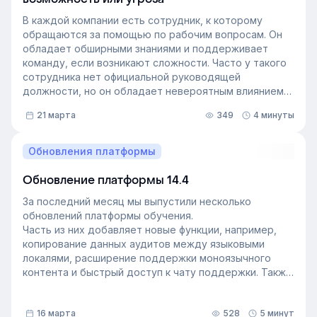
В каждой компании есть сотрудник, к которому
обращаются за помощью по рабочим вопросам. Он
обладает обширными знаниями и поддерживает
команду, если возникают сложности. Часто у такого
сотрудника нет официальной руководящей
должности, но он обладает невероятным влиянием
на рабочем месте. Такой сотрудник — и есть
21 марта
349
4 минуты
неформальный лидер группы. У него есть авторитет
и безупречная репутация, он хорошо понимает
процессы в компании и умеет выстраивать
Обновления платформы
искренние отношения с людьми. Выявление
неформальных лидеров и применение их навыков
Обновление платформы 14.4
может стать стратегией управления персоналом,
За последний месяц мы выпустили несколько
которая повысит производительность и создаст
обновлений платформы обучения.
более позитивную корпоративную культуру. Как это
Часть из них добавляет новые функции, например,
сделать — рассказали в статье.
копирование данных аудитов между языковыми
локалями, расширение поддержки моноязычного
контента и быстрый доступ к чату поддержки. Также
мы улучшили инструменты администрирования:
обновили импорт и экспорт индивидуальных
16 марта
528
5 минут
доступов, добавили фильтрацию данных по точному