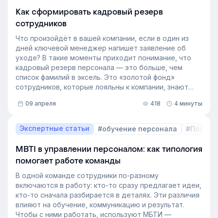
Как сформировать кадровый резерв
сотрудников
Что произойдёт в вашей компании, если в один из
дней ключевой менеджер напишет заявление об
уходе? В такие моменты приходит понимание, что
кадровый резерв персонала — это больше, чем
список фамилий в эксель. Это «золотой фонд»
сотрудников, которые лояльны к компании, знают
внутренние процессы и готовы занять
09 апреля
418
4 минуты
освободившуюся должность. Не у каждой компании
есть такой документ, потому что собирать его
вручную — трудоёмкая задача. Однако с приходом
Экспертные статьи
#обучение персонала
#Пошаго
автоматизации формирование кадрового запаса
перестало требовать большого ресурса. Теперь это
MBTI в управлении персоналом: как типология
важный инструмент для любой компании, которая не
помогает работе команды
хочет зависеть от капризов рынка труда. В статье
разберёмся, как выстроить процесс формирование
В одной команде сотрудники по-разному
кадрового резерва с помощью современных
включаются в работу: кто-то сразу предлагает идеи,
инструментов.
кто-то сначала разбирается в деталях. Эти различия
влияют на обучение, коммуникацию и результат.
Чтобы с ними работать, используют МБТИ —