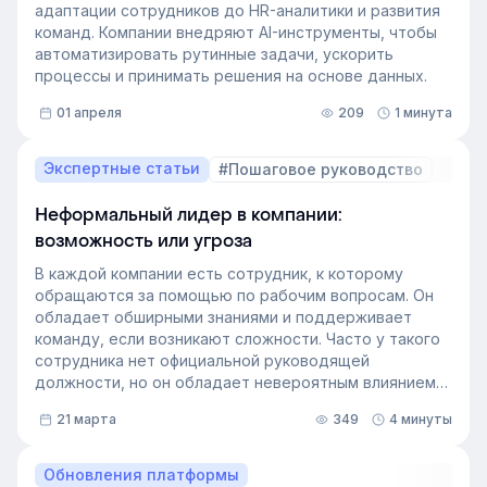
адаптации сотрудников до HR-аналитики и развития
команд. Компании внедряют AI-инструменты, чтобы
автоматизировать рутинные задачи, ускорить
процессы и принимать решения на основе данных.
01 апреля
209
1 минута
Экспертные статьи
#Пошаговое руководство
Неформальный лидер в компании:
возможность или угроза
В каждой компании есть сотрудник, к которому
обращаются за помощью по рабочим вопросам. Он
обладает обширными знаниями и поддерживает
команду, если возникают сложности. Часто у такого
сотрудника нет официальной руководящей
должности, но он обладает невероятным влиянием
на рабочем месте. Такой сотрудник — и есть
21 марта
349
4 минуты
неформальный лидер группы. У него есть авторитет
и безупречная репутация, он хорошо понимает
процессы в компании и умеет выстраивать
Обновления платформы