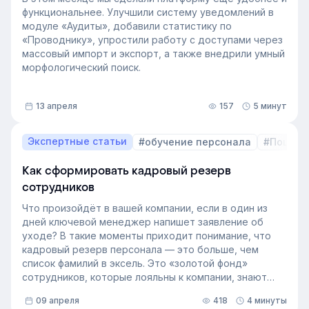
функциональнее. Улучшили систему уведомлений в
модуле «Аудиты», добавили статистику по
«Проводнику», упростили работу с доступами через
массовый импорт и экспорт, а также внедрили умный
морфологический поиск.
13 апреля
157
5 минут
Экспертные статьи
#обучение персонала
#Пошаго
Как сформировать кадровый резерв
сотрудников
Что произойдёт в вашей компании, если в один из
дней ключевой менеджер напишет заявление об
уходе? В такие моменты приходит понимание, что
кадровый резерв персонала — это больше, чем
список фамилий в эксель. Это «золотой фонд»
сотрудников, которые лояльны к компании, знают
внутренние процессы и готовы занять
09 апреля
418
4 минуты
освободившуюся должность. Не у каждой компании