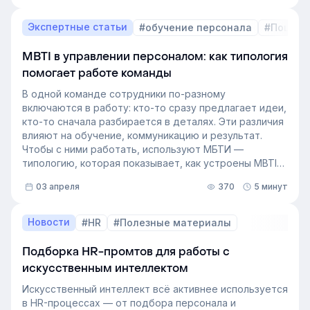
есть такой документ, потому что собирать его
вручную — трудоёмкая задача. Однако с приходом
Экспертные статьи
#обучение персонала
#Пошаго
автоматизации формирование кадрового запаса
перестало требовать большого ресурса. Теперь это
MBTI в управлении персоналом: как типология
важный инструмент для любой компании, которая не
помогает работе команды
хочет зависеть от капризов рынка труда. В статье
разберёмся, как выстроить процесс формирование
В одной команде сотрудники по-разному
кадрового резерва с помощью современных
включаются в работу: кто-то сразу предлагает идеи,
инструментов.
кто-то сначала разбирается в деталях. Эти различия
влияют на обучение, коммуникацию и результат.
Чтобы с ними работать, используют МБТИ —
типологию, которая показывает, как устроены MBTI
личности и как их учитывать в работе. Разберём, как
03 апреля
370
5 минут
это тестирование применяют в бизнесе и какую
пользу он даёт в управлении персоналом.
Новости
#HR
#Полезные материалы
Подборка HR-промтов для работы с
искусственным интеллектом
Искусственный интеллект всё активнее используется
в HR-процессах — от подбора персонала и