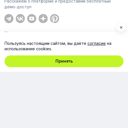
Расскажем о платформе и предоставим бесплатный
демо-доступ
Компания
Пользуясь настоящим сайтом, вы даёте
согласие
на
Продукт
использование cookies.
Ресурсы
Принять
Поддержка
Юридическая информация
Соглашение об использовании сайта
Согласие на обработку персональных данных