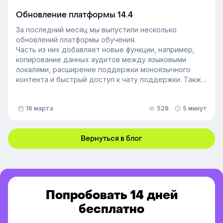
искренние отношения с людьми. Выявление
неформальных лидеров и применение их навыков
Обновление платформы 14.4
может стать стратегией управления персоналом,
За последний месяц мы выпустили несколько
которая повысит производительность и создаст
обновлений платформы обучения.
более позитивную корпоративную культуру. Как это
Часть из них добавляет новые функции, например,
сделать — рассказали в статье.
копирование данных аудитов между языковыми
локалями, расширение поддержки моноязычного
контента и быстрый доступ к чату поддержки. Также
мы улучшили инструменты администрирования:
обновили импорт и экспорт индивидуальных
16 марта
528
5 минут
доступов, добавили фильтрацию данных по точному
времени и повысили скорость работы веб-версии
платформы.
Вернуться в блог
Попробовать 14 дней
бесплатно