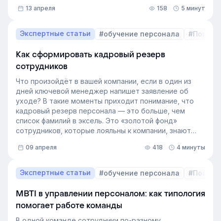
13 апреля
158
5 минут
Экспертные статьи
#обучение персонала
#Пошаго
Как сформировать кадровый резерв
сотрудников
Что произойдёт в вашей компании, если в один из
дней ключевой менеджер напишет заявление об
уходе? В такие моменты приходит понимание, что
кадровый резерв персонала — это больше, чем
список фамилий в эксель. Это «золотой фонд»
сотрудников, которые лояльны к компании, знают
внутренние процессы и готовы занять
09 апреля
418
4 минуты
освободившуюся должность. Не у каждой компании
есть такой документ, потому что собирать его
вручную — трудоёмкая задача. Однако с приходом
Экспертные статьи
#обучение персонала
#Пошаго
автоматизации формирование кадрового запаса
перестало требовать большого ресурса. Теперь это
MBTI в управлении персоналом: как типология
важный инструмент для любой компании, которая не
помогает работе команды
хочет зависеть от капризов рынка труда. В статье
разберёмся, как выстроить процесс формирование
В одной команде сотрудники по-разному