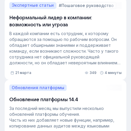
Экспертные статьи
#Пошаговое руководство
Неформальный лидер в компании:
возможность или угроза
В каждой компании есть сотрудник, к которому
обращаются за помощью по рабочим вопросам. Он
обладает обширными знаниями и поддерживает
команду, если возникают сложности. Часто у такого
сотрудника нет официальной руководящей
должности, но он обладает невероятным влиянием
на рабочем месте. Такой сотрудник — и есть
21 марта
349
4 минуты
неформальный лидер группы. У него есть авторитет
и безупречная репутация, он хорошо понимает
процессы в компании и умеет выстраивать
Обновления платформы
искренние отношения с людьми. Выявление
неформальных лидеров и применение их навыков
Обновление платформы 14.4
может стать стратегией управления персоналом,
За последний месяц мы выпустили несколько
которая повысит производительность и создаст
обновлений платформы обучения.
более позитивную корпоративную культуру. Как это
Часть из них добавляет новые функции, например,
сделать — рассказали в статье.
копирование данных аудитов между языковыми