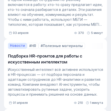
кадрового резерва с помощью современных
включаются в работу: кто-то сразу предлагает идеи,
инструментов.
кто-то сначала разбирается в деталях. Эти различия
влияют на обучение, коммуникацию и результат.
Чтобы с ними работать, используют МБТИ —
типологию, которая показывает, как устроены MBTI
личности и как их учитывать в работе. Разберём, как
03 апреля
370
5 минут
это тестирование применяют в бизнесе и какую
пользу он даёт в управлении персоналом.
Новости
#HR
#Полезные материалы
Подборка HR-промтов для работы с
искусственным интеллектом
Искусственный интеллект всё активнее используется
в HR-процессах — от подбора персонала и
адаптации сотрудников до HR-аналитики и развития
команд. Компании внедряют AI-инструменты, чтобы
автоматизировать рутинные задачи, ускорить
процессы и принимать решения на основе данных.
01 апреля
210
1 минута