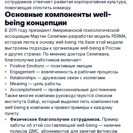
сотрудников отвечает развитая корпоративная культура,
помогающая сплотить команду.
Основные компоненты well-
being концепции
В 2011 году президент Американской психологической
ассоциации Мартин Селигман разработал модель PERMA,
которая легла в основу well-being. На базе этой модели
выстроены подходы к организации well-being в России
и других странах. По мнению доктора Селигмана,
благополучие работников включает:
Positive Emotions — позитивные эмоции.
Engagement — вовлеченность в рабочие процессы.
Relationships — дружеские связи с коллегами.
Meaning — цель работы.
Accomplishment — профессиональные достижения.
Также многие компании руководствуются списком
института Gallup, который выделил пять компонентов
well-being в компании и привёл примеры к каждому
пункту.
Пример
Физическое благополучие сотрудников.
заботы об этой составляющей well-being — наличие
полисов ДМС, абонементов для занятий фитнесом