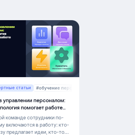
ертные статьи
аговое руководство
#обучение персонала
#Пошаговое руково
в управлении персоналом:
ипология помогает работе
нды
ой команде сотрудники по-
му включаются в работу: кто-
азу предлагает идеи, кто-то