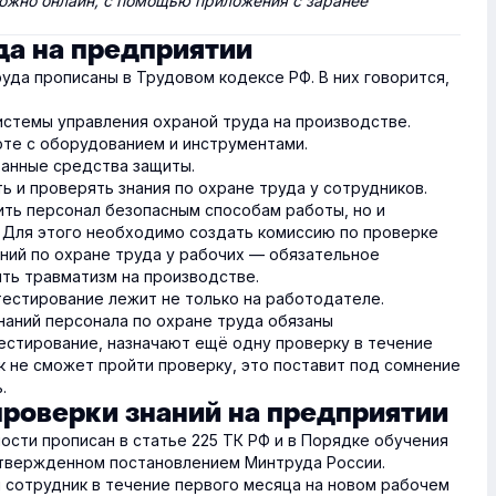
ожно онлайн, с помощью приложения с заранее
да на предприятии
уда прописаны в Трудовом кодексе РФ. В них говорится,
стемы управления охраной труда на производстве.
оте с оборудованием и инструментами.
анные средства защиты.
ь и проверять знания по охране труда у сотрудников.
ить персонал безопасным способам работы, но и
. Для этого необходимо создать комиссию по проверке
аний по охране труда у рабочих — обязательное
ить травматизм на производстве.
естирование лежит не только на работодателе.
аний персонала по охране труда обязаны
тестирование, назначают ещё одну проверку в течение
ик не сможет пройти проверку, это поставит под сомнение
.
проверки знаний на предприятии
ости прописан в статье 225 ТК РФ и в Порядке обучения
 утвержденном постановлением Минтруда России.
 сотрудник в течение первого месяца на новом рабочем