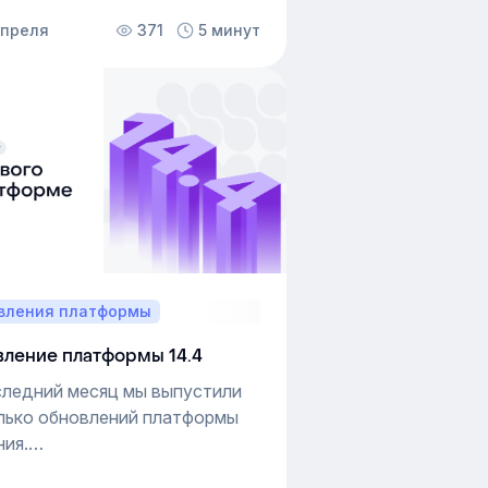
ла разбирается в деталях. Эти
апреля
371
5 минут
чия влияют на обучение,
никацию и результат.
 с ними работать, используют
— типологию, которая
ывает, как устроены MBTI
ти и как их учитывать в
е. Разберём, как это
рование применяют в бизнесе
ую пользу он даёт в
лении персоналом.
вления платформы
ление платформы 14.4
следний месяц мы выпустили
лько обновлений платформы
ния.
 из них добавляет новые