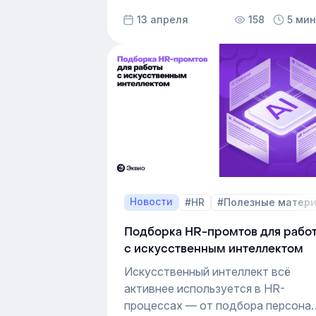
добавили статистику по
13 апреля
158
5 мин
«Проводнику», упростили работу 
доступами через массовый импор
и экспорт, а также внедрили умны
морфологический поиск.
Новости
#HR
#Полезные матер
Подборка HR-промтов для рабо
с искусственным интеллектом
Искусственный интеллект всё
активнее используется в HR-
процессах — от подбора персона