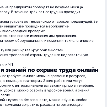
ние на предприятии проводят не позднее месяца
аботу. В течение трёх лет сотрудник проходит
онала устраивают независимо от сроков предыдущей. Её
ьей инициативе проводится мероприятие.
ии внеочередной проверки:
тельство внесли изменения или дополнения.
на новом оборудовании или поменяли технологические
ту или расширяет круг обязанностей.
шения требований охраны труда или недостаточную
 или ЧП.
и знаний по охране труда онлайн
и потребует намного меньше времени и ресурсов,
ер, с помощью платформы Эквио работники могут
олики с интерактивными вставками прямо в телефоне.
их уроков, можно освоить в удобное время, а знания
легче.
айн-курса по безопасности, можно обучить любое
яет компании сократить расходы на организацию