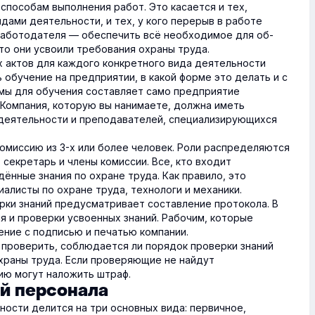
способам выполнения работ. Это касается и тех,
дами деятельности, и тех, у кого перерыв в работе
работодателя — обеспечить всё необходимое для об­
что они усвоили требования охраны труда.
 актов для каждого конкретного вида деятельности
 обучение на предприятии, в какой форме это делать и с
мы для обучения составляет само предприятие
 Компания, которую вы нанимаете, должна иметь
 деятельности и преподавателей, специализирующихся
комиссию из 3-х или более человек. Роли распределяются
 секретарь и члены комиссии. Все, кто входит
ённые знания по охране труда. Как правило, это
иалисты по охране труда, технологи и механики.
рки знаний предусматривает составление протокола. В
я и проверки усвоенных знаний. Рабочим, которые
ние с подписью и печатью компании.
проверить, соблюдается ли порядок проверки знаний
охраны труда. Если проверяющие не найдут
ию могут наложить штраф.
й персонала
ности делится на три основных вида: первичное,