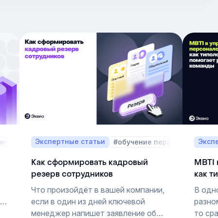
Экспертные статьи
Эксп
онал платформы
#обучение персонала
#Пош
Как сформировать кадровый
MBTI 
резерв сотрудников
как т
кома
Что произойдёт в вашей компании,
В одн
му
если в один из дней ключевой
разно
менеджер напишет заявление об
то ср