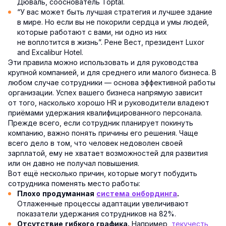
Дюваль, сооснователь Toptal.
“У вас может быть лучшая стратегия и лучшее здание
в мире. Но если вы не покорили сердца и умы людей,
которые работают с вами, ни одно из них
не воплотится в жизнь”. Рене Вест, президент Luxor
and Excalibur Hotel.
Эти правила можно использовать и для руководства
крупной компанией, и для среднего или малого бизнеса. В
любом случае сотрудники — основа эффективной работы
организации. Успех вашего бизнеса напрямую зависит
от того, насколько хорошо HR и руководители владеют
приёмами удержания квалифицированного персонала.
Прежде всего, если сотрудник планирует покинуть
компанию, важно понять причины его решения. Чаще
всего дело в том, что человек недоволен своей
зарплатой, ему не хватает возможностей для развития
или он давно не получал повышения.
Вот ещё несколько причин, которые могут побудить
сотрудника поменять место работы:
Плохо продуманная
система онбординга
.
Отлаженные процессы адаптации увеличивают
показатели удержания сотрудников на 82%.
Например,
текучесть
Отсутствие гибкого графика.