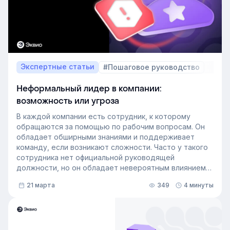
Экспертные статьи
#Пошаговое руководство
Неформальный лидер в компании:
возможность или угроза
В каждой компании есть сотрудник, к которому
обращаются за помощью по рабочим вопросам. Он
обладает обширными знаниями и поддерживает
команду, если возникают сложности. Часто у такого
сотрудника нет официальной руководящей
должности, но он обладает невероятным влиянием
на рабочем месте. Такой сотрудник — и есть
21 марта
349
4 минуты
неформальный лидер группы. У него есть авторитет
и безупречная репутация, он хорошо понимает
процессы в компании и умеет выстраивать
искренние отношения с людьми. Выявление
неформальных лидеров и применение их навыков