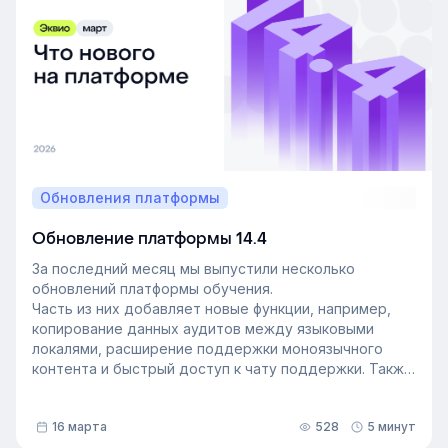
может стать стратегией управления персоналом,
которая повысит производительность и создаст
более позитивную корпоративную культуру. Как это
сделать — рассказали в статье.
Обновления платформы
Обновление платформы 14.4
За последний месяц мы выпустили несколько
обновлений платформы обучения.
Часть из них добавляет новые функции, например,
копирование данных аудитов между языковыми
локалями, расширение поддержки моноязычного
контента и быстрый доступ к чату поддержки. Также
мы улучшили инструменты администрирования:
обновили импорт и экспорт индивидуальных
16 марта
528
5 минут
доступов, добавили фильтрацию данных по точному