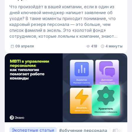
Что произойдёт в вашей компании, если в один из
дней ключевой менеджер напишет заявление об
уходе? В такие моменты приходит понимание, что
кадровый резерв персонала — это больше, чем
список фамилий в эксель. Это «золотой фонд»
сотрудников, которые лояльны к компании, знают
внутренние процессы и готовы занять
09 апреля
418
4 минуты
освободившуюся должность. Не у каждой компании
есть такой документ, потому что собирать его
вручную — трудоёмкая задача. Однако с приходом
автоматизации формирование кадрового запаса
перестало требовать большого ресурса. Теперь это
важный инструмент для любой компании, которая не
хочет зависеть от капризов рынка труда. В статье
разберёмся, как выстроить процесс формирование
кадрового резерва с помощью современных
инструментов.
Экспертные статьи
#обучение персонала
#Пошаго