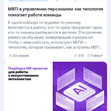
MBTI в управлении персоналом: как типология
помогает работе команды
В одной команде сотрудники по-разному
включаются в работу: кто-то сразу предлагает идеи,
кто-то сначала разбирается в деталях. Эти различия
влияют на обучение, коммуникацию и результат.
Чтобы с ними работать, используют МБТИ —
типологию, которая показывает, как устроены MBTI
личности и как их учитывать в работе. Разберём, как
03 апреля
370
5 минут
это тестирование применяют в бизнесе и какую
пользу он даёт в управлении персоналом.