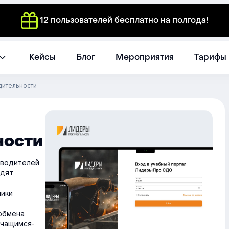
12 пользователей бесплатно на полгода!
Кейсы
Блог
Мероприятия
Тарифы
ительности
ности
оводителей
одят
ники
обмена
учащимся-