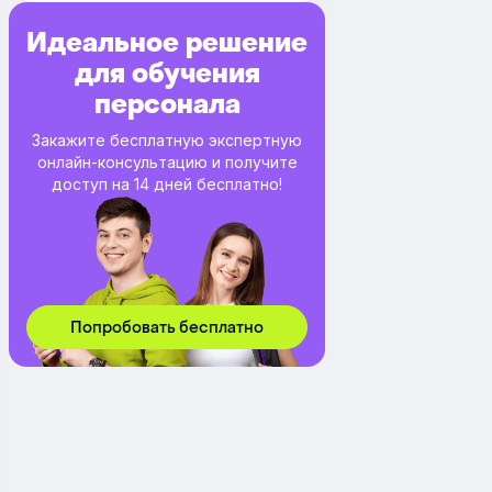
Идеальное решение
для обучения
персонала
Закажите бесплатную экспертную
онлайн-консультацию и получите
доступ на 14 дней бесплатно!
Попробовать бесплатно