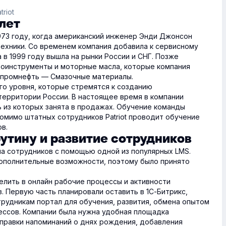
riot
лет
 1973 году, когда американский инженер Энди Джонсон
техники. Со временем компания добавила к сервисному
в 1999 году вышла на рынки России и СНГ. Позже
роинструменты и моторные масла, которые компания
зпромнефть — Смазочные материалы.
ого уровня, которые стремятся к созданию
территории России. В настоящее время в компании
ь из которых занята в продажах. Обучение команды
омимо штатных сотрудников Patriot проводит обучение
в.
утину и развитие сотрудников
ала сотрудников с помощью одной из популярных LMS.
ополнительные возможности, поэтому было принято
елить в онлайн рабочие процессы и активности
. Первую часть планировали оставить в 1С-Битрикс,
трудникам портал для обучения, развития, обмена опытом
ессов. Компании была нужна удобная площадка
тправки напоминаний о днях рождения, добавления