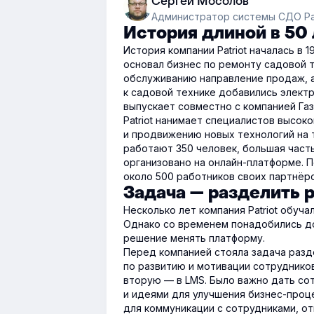
Сергей Мосолов
Администратор системы СДО Pat
История длиной в 50 
История компании Patriot началась в
основал бизнес по ремонту садовой 
обслуживанию направление продаж, а 
к садовой технике добавились элект
выпускает совместно с компанией Га
Patriot нанимает специалистов высок
и продвижению новых технологий на 
работают 350 человек, большая част
организовано на онлайн-платформе. П
около 500 работников своих партнёро
Задача — разделить р
Несколько лет компания Patriot обуч
Однако со временем понадобились д
решение менять платформу.
Перед компанией стояла задача разд
по развитию и мотивации сотрудников
вторую — в LMS. Было важно дать со
и идеями для улучшения бизнес-проц
для коммуникации с сотрудниками, о