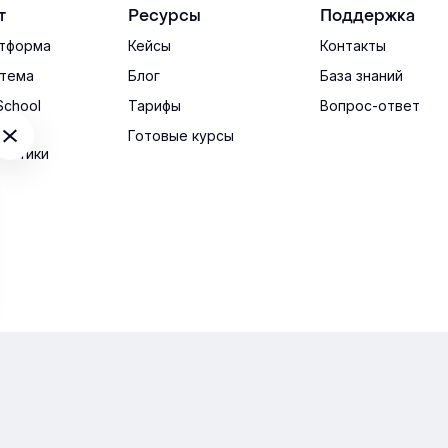
т
Ресурсы
Поддержка
тформа
Кейсы
Контакты
тема
Блог
База знаний
School
Тарифы
Вопрос-ответ
ские
Готовые курсы
ристики
им оперативно: пн-пт, 09:00-18:00