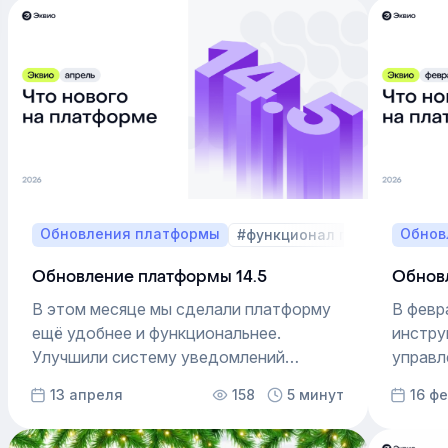
Обновления платформы
Обнов
#функционал платформы
Обновление платформы 14.5
Обнов
В этом месяце мы сделали платформу
В февр
ещё удобнее и функциональнее.
инстру
Улучшили систему уведомлений
управл
в модуле «Аудиты», добавили
а такж
13 апреля
158
5 минут
16 ф
статистику по «Проводнику»,
настра
упростили работу с доступами
и стил