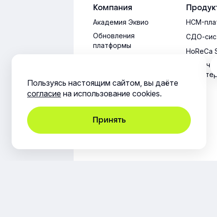
Компания
Продук
Академия Эквио
HCM-пла
Обновления
СДО-сис
платформы
HoReCa 
Техниче
характе
Пользуясь настоящим сайтом, вы даёте
согласие
на использование cookies.
Принять
8 800 234-84-30
support@e-queo.com
Приём обращений круглосуточно! Ответ