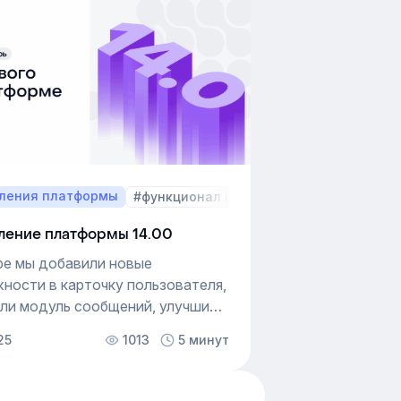
ют быстрее получать данные,
е управлять командами и гибче
зовывать обучение сотрудников.
ления платформы
#функционал платформы
ление платформы 14.00
ре мы добавили новые
ности в карточку пользователя,
ли модуль сообщений, улучшили
 с траекториями обучения,
.25
1013
5 минут
е реализовали поддержку
ычного контента. Кроме того,
ьцы iOS теперь могут