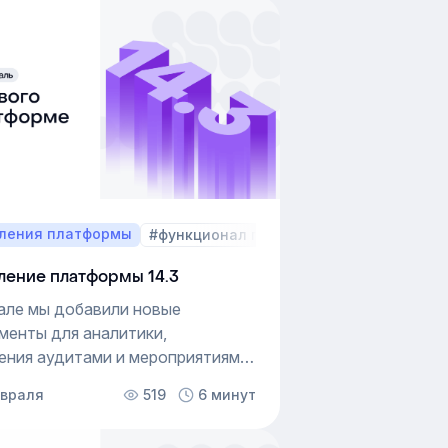
ления платформы
#функционал платформы
ление платформы 14.3
але мы добавили новые
менты для аналитики,
ения аудитами и мероприятиями,
е расширили возможность
евраля
519
6 минут
ивать платформу под структуру
ь компании. Обновления