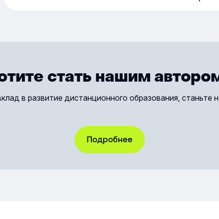
подклю
Линк»,
автома
для по
Всё эт
ещё бо
отите стать нашим авторо
и совр
вклад в развитие дистанционного образования, станьте 
Подробнее