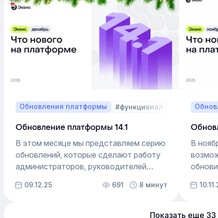
через массовый импорт и экспорт,
помога
а также внедрили умный
удобне
морфологический поиск.
органи
Обновления платформы
Обнов
#функционал платформы
Обновление платформы 14.1
Обнов
В этом месяце мы представляем серию
В нояб
обновлений, которые сделают работу
возмож
администраторов, руководителей
обнови
и пользователей ещё удобнее.
работу
09.12.25
691
8 минут
10.11
а такж
монояз
владел
Показать еще 33