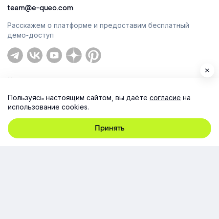
team@e-queo.com
Расскажем о платформе и предоставим бесплатный
демо-доступ
Компания
Пользуясь настоящим сайтом, вы даёте
согласие
на
Продукт
использование cookies.
Ресурсы
Принять
Поддержка
Юридическая информация
Соглашение об использовании сайта