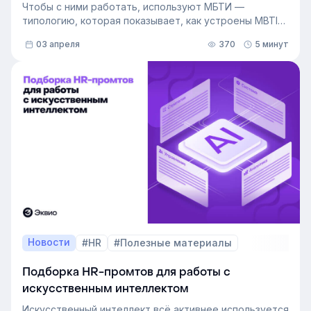
Чтобы с ними работать, используют МБТИ —
типологию, которая показывает, как устроены MBTI
личности и как их учитывать в работе. Разберём, как
03 апреля
370
5 минут
это тестирование применяют в бизнесе и какую
пользу он даёт в управлении персоналом.
Новости
#HR
#Полезные материалы
Подборка HR-промтов для работы с
искусственным интеллектом
Искусственный интеллект всё активнее используется