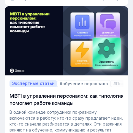
освободившуюся должность. Не у каждой компании
есть такой документ, потому что собирать его
вручную — трудоёмкая задача. Однако с приходом
автоматизации формирование кадрового запаса
перестало требовать большого ресурса. Теперь это
важный инструмент для любой компании, которая не
хочет зависеть от капризов рынка труда. В статье
разберёмся, как выстроить процесс формирование
кадрового резерва с помощью современных
инструментов.
Экспертные статьи
#обучение персонала
#Пошаго
MBTI в управлении персоналом: как типология
помогает работе команды
В одной команде сотрудники по-разному
включаются в работу: кто-то сразу предлагает идеи,
кто-то сначала разбирается в деталях. Эти различия
влияют на обучение, коммуникацию и результат.