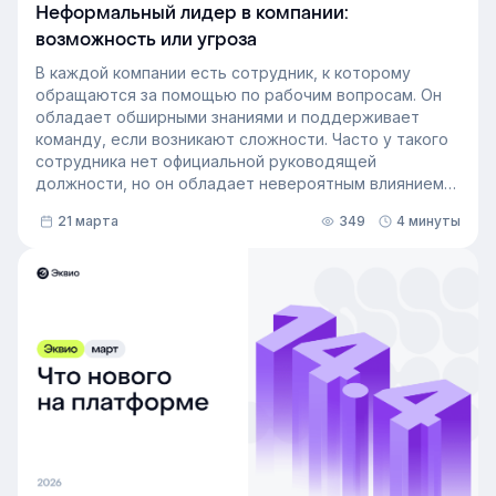
Неформальный лидер в компании:
возможность или угроза
В каждой компании есть сотрудник, к которому
обращаются за помощью по рабочим вопросам. Он
обладает обширными знаниями и поддерживает
команду, если возникают сложности. Часто у такого
сотрудника нет официальной руководящей
должности, но он обладает невероятным влиянием
на рабочем месте. Такой сотрудник — и есть
21 марта
349
4 минуты
неформальный лидер группы. У него есть авторитет
и безупречная репутация, он хорошо понимает
процессы в компании и умеет выстраивать
искренние отношения с людьми. Выявление
неформальных лидеров и применение их навыков
может стать стратегией управления персоналом,
которая повысит производительность и создаст
более позитивную корпоративную культуру. Как это
сделать — рассказали в статье.