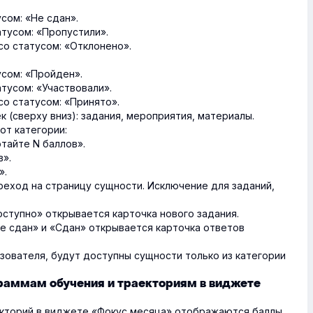
сом: «Не сдан».
тусом: «Пропустили».
о статусом: «Отклонено».
сом: «Пройден».
тусом: «Участвовали».
о статусом: «Принято».
 (сверху вниз): задания, мероприятия, материалы.
от категории:
тайте N баллов».
в».
».
реход на страницу сущности. Исключение для заданий,
оступно» открывается карточка нового задания.
Не сдан» и «Сдан» открывается карточка ответов
зователя, будут доступны сущности только из категории
граммам обучения и траекториям в виджете
екторий в виджете «Фокус месяца» отображаются баллы.