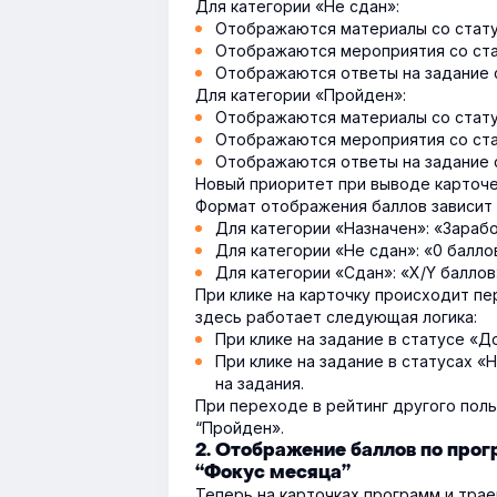
Для категории «Не сдан»:
Отображаются материалы со стату
Отображаются мероприятия со ста
Отображаются ответы на задание с
Для категории «Пройден»:
Отображаются материалы со стату
Отображаются мероприятия со ста
Отображаются ответы на задание с
Новый приоритет при выводе карточек
Формат отображения баллов зависит 
Для категории «Назначен»: «Зарабо
Для категории «Не сдан»: «0 балло
Для категории «Сдан»: «X/Y баллов
При клике на карточку происходит пе
здесь работает следующая логика:
При клике на задание в статусе «Д
При клике на задание в статусах «
на задания.
При переходе в рейтинг другого поль
“Пройден».
2. Отображение баллов по про
“Фокус месяца”
Теперь на карточках программ и тра