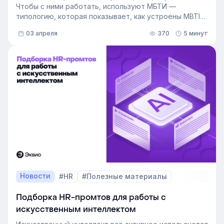
Чтобы с ними работать, используют МБТИ —
типологию, которая показывает, как устроены MBTI
личности и как их учитывать в работе. Разберём, как
03 апреля
370
5 минут
это тестирование применяют в бизнесе и какую
пользу он даёт в управлении персоналом.
Новости
#HR
#Полезные материалы
Подборка HR-промтов для работы с
искусственным интеллектом