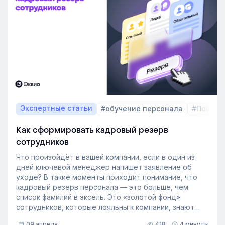
Экспертные статьи
#обучение персонала
#Пошаго
Как сформировать кадровый резерв
сотрудников
Что произойдёт в вашей компании, если в один из
дней ключевой менеджер напишет заявление об
уходе? В такие моменты приходит понимание, что
кадровый резерв персонала — это больше, чем
список фамилий в эксель. Это «золотой фонд»
сотрудников, которые лояльны к компании, знают
внутренние процессы и готовы занять
09 апреля
418
4 минуты