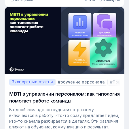
освободившуюся должность. Не у каждой компании
есть такой документ, потому что собирать его
вручную — трудоёмкая задача. Однако с приходом
автоматизации формирование кадрового запаса
перестало требовать большого ресурса. Теперь это
важный инструмент для любой компании, которая не
хочет зависеть от капризов рынка труда. В статье
разберёмся, как выстроить процесс формирование
кадрового резерва с помощью современных
инструментов.
Экспертные статьи
#обучение персонала
#Пошаго
MBTI в управлении персоналом: как типология
помогает работе команды
В одной команде сотрудники по-разному
включаются в работу: кто-то сразу предлагает идеи,
кто-то сначала разбирается в деталях. Эти различия
влияют на обучение, коммуникацию и результат.