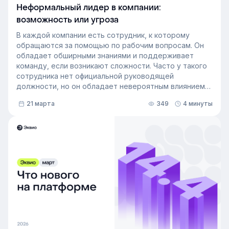
Неформальный лидер в компании:
возможность или угроза
В каждой компании есть сотрудник, к которому
обращаются за помощью по рабочим вопросам. Он
обладает обширными знаниями и поддерживает
команду, если возникают сложности. Часто у такого
сотрудника нет официальной руководящей
должности, но он обладает невероятным влиянием
на рабочем месте. Такой сотрудник — и есть
21 марта
349
4 минуты
неформальный лидер группы. У него есть авторитет
и безупречная репутация, он хорошо понимает
процессы в компании и умеет выстраивать
искренние отношения с людьми. Выявление
неформальных лидеров и применение их навыков
может стать стратегией управления персоналом,
которая повысит производительность и создаст
более позитивную корпоративную культуру. Как это
сделать — рассказали в статье.