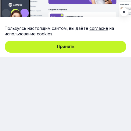
Пользуясь настоящим сайтом, вы даёте
согласие
на
использование cookies.
Принять
г. Москва, ул. Русаковская., д. 13, стр. 5, этаж 1, пом. 1/3,
107140
+7 (495) 928-92-20
team@e-queo.com
Расскажем о платформе и предоставим бесплатный
демо-доступ