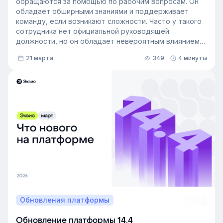
обращаются за помощью по рабочим вопросам. Он
обладает обширными знаниями и поддерживает
команду, если возникают сложности. Часто у такого
сотрудника нет официальной руководящей
должности, но он обладает невероятным влиянием
на рабочем месте. Такой сотрудник — и есть
21 марта
349
4 минуты
неформальный лидер группы. У него есть авторитет
и безупречная репутация, он хорошо понимает
процессы в компании и умеет выстраивать
искренние отношения с людьми. Выявление
неформальных лидеров и применение их навыков
может стать стратегией управления персоналом,
которая повысит производительность и создаст
более позитивную корпоративную культуру. Как это
сделать — рассказали в статье.
Обновления платформы
Обновление платформы 14.4