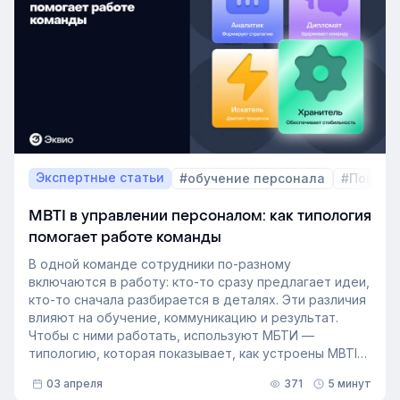
важный инструмент для любой компании, которая не
хочет зависеть от капризов рынка труда. В статье
разберёмся, как выстроить процесс формирование
кадрового резерва с помощью современных
инструментов.
Экспертные статьи
#обучение персонала
#Пошаго
MBTI в управлении персоналом: как типология
помогает работе команды
В одной команде сотрудники по-разному
включаются в работу: кто-то сразу предлагает идеи,
кто-то сначала разбирается в деталях. Эти различия
влияют на обучение, коммуникацию и результат.
Чтобы с ними работать, используют МБТИ —
типологию, которая показывает, как устроены MBTI
личности и как их учитывать в работе. Разберём, как
03 апреля
371
5 минут
это тестирование применяют в бизнесе и какую