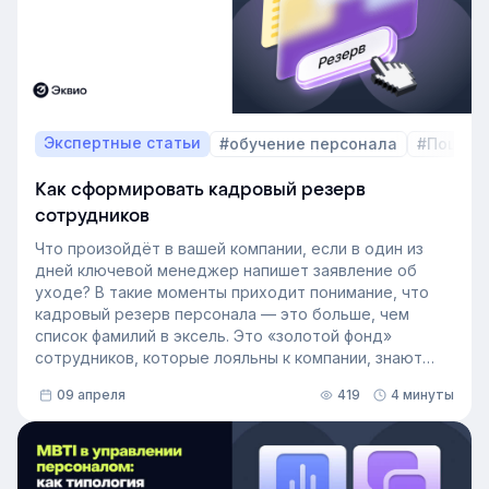
Экспертные статьи
#обучение персонала
#Пошаго
Как сформировать кадровый резерв
сотрудников
Что произойдёт в вашей компании, если в один из
дней ключевой менеджер напишет заявление об
уходе? В такие моменты приходит понимание, что
кадровый резерв персонала — это больше, чем
список фамилий в эксель. Это «золотой фонд»
сотрудников, которые лояльны к компании, знают
внутренние процессы и готовы занять
09 апреля
419
4 минуты
освободившуюся должность. Не у каждой компании
есть такой документ, потому что собирать его
вручную — трудоёмкая задача. Однако с приходом
автоматизации формирование кадрового запаса
перестало требовать большого ресурса. Теперь это