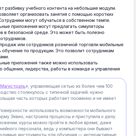
т разбивку учебного контента на небольшие модули.
озволяет организовать занятия с помощью коротких
отрудники могут обучаться в собственном темпе.
ные приложения могут предлагать симуляторы
в в безопасной среде. Это может быть полезно
отрудников.
продаж или сотрудников розничной торговли мобильные
 обучение по продукции. Это позволит сотрудникам
ами.
ные приложения также можно использовать
о общения, лидерства, работы в команде и управления
Магистраль
», управляющая сетью из более чем 100
одство столкнулось с типичной задачей: нужно
большая часть которых работает посменно и не имеет
 поверхности: использовать возможности мобильного
рму Эквио, настроила процессы и приступила к делу.
ложении: курсы можно пройти в любое время, даже
инейного персонала, ведь у компьютера они бывают
бходимые инструменты для обучения — интерактивные