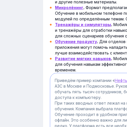
и другие полезные материалы.
Формат предполагае
Микролёнинг
.
Обучение в мобильном телефоне п
модулей по определённым темам. С
Мобиль
Тренажёры и симуляторы
.
и тренажёры для отработки навыко
для сложных сценариев обучения с
Для отделов 
Обучение продукту
.
приложения могут помочь наладить
лучше взаимодействовать с клиент
Мобиль
Развитие мягких навыков
.
для обучения навыкам эффективног
временем.
Приведём пример компании «
Нефть
АЗС в Москве и Подмосковье. Руков
обучать пять тысяч сотрудников, 
доступа к компьютеру.
При таких вводных ответ лежал на
обучения. Компания выбрала платфо
Обучение проходит в удобном при
офлайн. Это особенно важно для л
редко. У платформа есть все нео