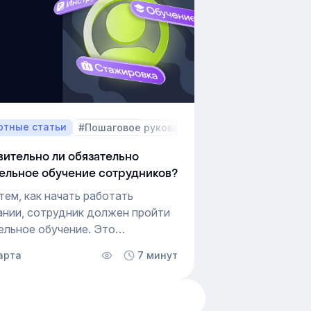
вает, как устроены MBTI
ти и как их учитывать в работе.
ём, как это тестирование
яют в бизнесе и какую пользу
т в управлении персоналом.
ртные статьи
#Пошаговое руководство
ительно ли обязательно
ельное обучение сотрудников?
тем, как начать работать
ании, сотрудник должен пройти
ельное обучение. Это
ание закона, без которого
арта
448
7 минут
 допустить человека к задачам,
сли у него есть опыт и навыки.
а действуют практически