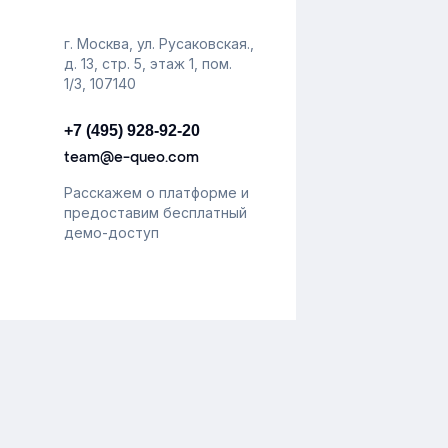
ельного обучения существуют,
ни нужны и как выстроить этот
г. Москва, ул. Русаковская.,
с.
д. 13, стр. 5, этаж 1, пом.
1/3, 107140
+7 (495) 928-92-20
team@e-queo.com
Расскажем о платформе и
предоставим бесплатный
демо-доступ
ональных данных