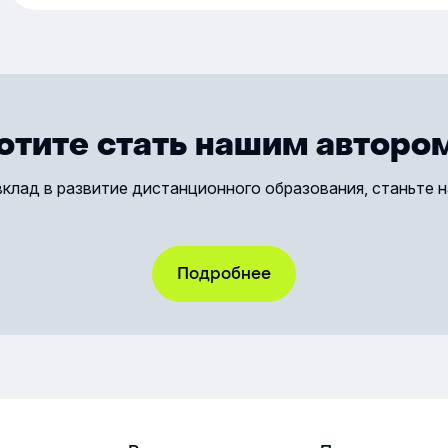
ускорить процессы и принимать
для вс
решения на основе данных.
органи
К обяз
относя
безопа
обучен
отите стать нашим авторо
именно
от дол
вклад в развитие дистанционного образования, станьте 
ответс
Работо
органи
подтве
Подробнее
В прот
штрафа
людей 
Особен
в том,
по пра
статье