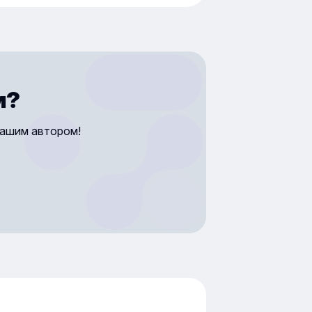
ех компаний — от небольших
заций до крупных производств.
ательному обучению работников
тся охрана труда, пожарная
сность, первая помощь,
ие для работы с техникой. Чему
м?
 нужно учить — зависит
жности и сферы
нашим автором!
твенности сотрудника.
датель обязан не только
зовать обучение, но и
рдить, что человек его прошёл.
ивном случае компания рискует
ми, а главное — безопасностью
и бизнес-процессов.
ность такого вида обучения
 что его нужно проводить строго
вилам, но не формально. В этой
 разберём, какие виды