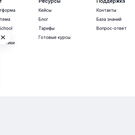
т
Ресурсы
Поддержка
обязат
кому о
тформа
Кейсы
Контакты
процес
тема
Блог
База знаний
School
Тарифы
Вопрос-ответ
ские
Готовые курсы
ристики
им оперативно: пн-пт, 09:00-18:00
шение об использовании сайта
Согласие на обработку перс