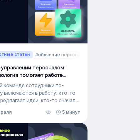
ртные статьи
вое руководство
#обучение персонала
#Пошаговое руковод
 управлении персоналом:
пология помогает работе
ды
й команде сотрудники по-
у включаются в работу: кто-то
предлагает идеи, кто-то сначала
ается в деталях. Эти различия
преля
370
5 минут
 на обучение, коммуникацию
ьтат.
с ними работать, используют
 типологию, которая