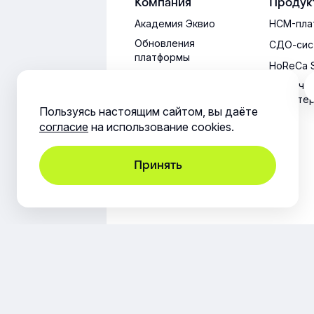
Компания
Продук
Академия Эквио
HCM-пла
Обновления
СДО-сис
платформы
HoReCa 
Техниче
характе
Пользуясь настоящим сайтом, вы даёте
согласие
на использование cookies.
Принять
8 800 234-84-30
support@e-queo.com
Приём обращений круглосуточно! Ответ
Юридическая информация
Согла