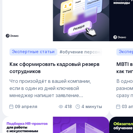
Экспертные статьи
Экспе
#обучение персонала
#Пошаго
Как сформировать кадровый резерв
MBTI в
сотрудников
как ти
коман
Что произойдёт в вашей компании,
В одно
если в один из дней ключевой
разном
менеджер напишет заявление
сразу 
об уходе? В такие моменты приходит
разбир
09 апреля
418
4 минуты
03 а
понимание, что кадровый резерв
влияют
персонала — это больше, чем список
и резул
фамилий в эксель. Это «золотой фонд»
Чтобы 
сотрудников, которые лояльны
МБТИ —