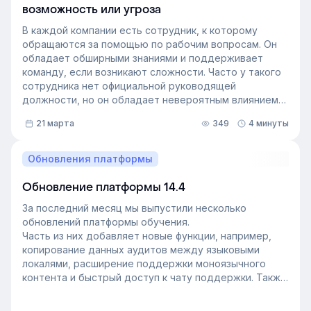
возможность или угроза
В каждой компании есть сотрудник, к которому
обращаются за помощью по рабочим вопросам. Он
обладает обширными знаниями и поддерживает
команду, если возникают сложности. Часто у такого
сотрудника нет официальной руководящей
должности, но он обладает невероятным влиянием
на рабочем месте. Такой сотрудник — и есть
21 марта
349
4 минуты
неформальный лидер группы. У него есть авторитет
и безупречная репутация, он хорошо понимает
процессы в компании и умеет выстраивать
Обновления платформы
искренние отношения с людьми. Выявление
неформальных лидеров и применение их навыков
Обновление платформы 14.4
может стать стратегией управления персоналом,
За последний месяц мы выпустили несколько
которая повысит производительность и создаст
обновлений платформы обучения.
более позитивную корпоративную культуру. Как это
Часть из них добавляет новые функции, например,
сделать — рассказали в статье.
копирование данных аудитов между языковыми
локалями, расширение поддержки моноязычного
контента и быстрый доступ к чату поддержки. Также
мы улучшили инструменты администрирования:
обновили импорт и экспорт индивидуальных