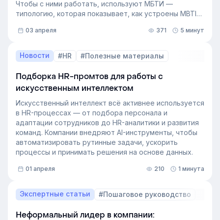
Чтобы с ними работать, используют МБТИ —
типологию, которая показывает, как устроены MBTI
личности и как их учитывать в работе. Разберём, как
03 апреля
371
5 минут
это тестирование применяют в бизнесе и какую
пользу он даёт в управлении персоналом.
Новости
#HR
#Полезные материалы
Подборка HR-промтов для работы с
искусственным интеллектом
Искусственный интеллект всё активнее используется
в HR-процессах — от подбора персонала и
адаптации сотрудников до HR-аналитики и развития
команд. Компании внедряют AI-инструменты, чтобы
автоматизировать рутинные задачи, ускорить
процессы и принимать решения на основе данных.
01 апреля
210
1 минута
Экспертные статьи
#Пошаговое руководство
Неформальный лидер в компании: