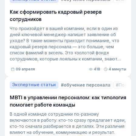
Как сформировать кадровый резерв
сотрудников
Что произойдёт в вашей компании, если в один из
дней ключевой менеджер напишет заявление об
уходе? В такие моменты приходит понимание, что
кадровый резерв персонала — это больше, чем
список фамилий в эксель. Это «золотой фонд»
сотрудников, которые лояльны к компании, знают
внутренние процессы и готовы занять
09 апреля
418
4 минуты
освободившуюся должность. Не у каждой компании
есть такой документ, потому что собирать его
вручную — трудоёмкая задача. Однако с приходом
Экспертные статьи
#обучение персонала
#Пошаго
автоматизации формирование кадрового запаса
перестало требовать большого ресурса. Теперь это
MBTI в управлении персоналом: как типология
важный инструмент для любой компании, которая не
помогает работе команды
хочет зависеть от капризов рынка труда. В статье
разберёмся, как выстроить процесс формирование
В одной команде сотрудники по-разному
кадрового резерва с помощью современных
включаются в работу: кто-то сразу предлагает идеи,
инструментов.
кто-то сначала разбирается в деталях. Эти различия
влияют на обучение, коммуникацию и результат.