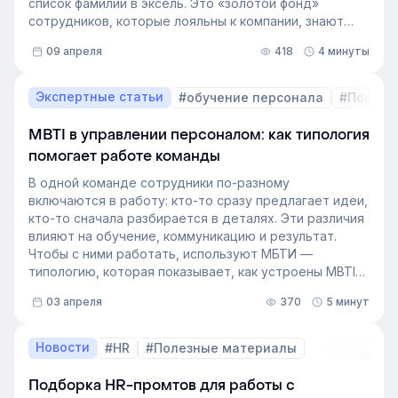
список фамилий в эксель. Это «золотой фонд»
сотрудников, которые лояльны к компании, знают
внутренние процессы и готовы занять
09 апреля
418
4 минуты
освободившуюся должность. Не у каждой компании
есть такой документ, потому что собирать его
вручную — трудоёмкая задача. Однако с приходом
Экспертные статьи
#обучение персонала
#Пошаго
автоматизации формирование кадрового запаса
перестало требовать большого ресурса. Теперь это
MBTI в управлении персоналом: как типология
важный инструмент для любой компании, которая не
помогает работе команды
хочет зависеть от капризов рынка труда. В статье
разберёмся, как выстроить процесс формирование
В одной команде сотрудники по-разному
кадрового резерва с помощью современных
включаются в работу: кто-то сразу предлагает идеи,
инструментов.
кто-то сначала разбирается в деталях. Эти различия
влияют на обучение, коммуникацию и результат.
Чтобы с ними работать, используют МБТИ —
типологию, которая показывает, как устроены MBTI
личности и как их учитывать в работе. Разберём, как
03 апреля
370
5 минут
это тестирование применяют в бизнесе и какую
пользу он даёт в управлении персоналом.
Новости
#HR
#Полезные материалы
Подборка HR-промтов для работы с