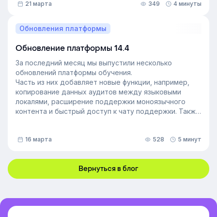
21 марта
349
4 минуты
неформальный лидер группы. У него есть авторитет
и безупречная репутация, он хорошо понимает
процессы в компании и умеет выстраивать
Обновления платформы
искренние отношения с людьми. Выявление
неформальных лидеров и применение их навыков
Обновление платформы 14.4
может стать стратегией управления персоналом,
За последний месяц мы выпустили несколько
которая повысит производительность и создаст
обновлений платформы обучения.
более позитивную корпоративную культуру. Как это
Часть из них добавляет новые функции, например,
сделать — рассказали в статье.
копирование данных аудитов между языковыми
локалями, расширение поддержки моноязычного
контента и быстрый доступ к чату поддержки. Также
мы улучшили инструменты администрирования:
обновили импорт и экспорт индивидуальных
16 марта
528
5 минут
доступов, добавили фильтрацию данных по точному
времени и повысили скорость работы веб-версии
платформы.
Вернуться в блог