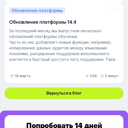
и безупречная репутация, он хорошо понимает
процессы в компании и умеет выстраивать
Обновления платформы
искренние отношения с людьми. Выявление
неформальных лидеров и применение их навыков
Обновление платформы 14.4
может стать стратегией управления персоналом,
За последний месяц мы выпустили несколько
которая повысит производительность и создаст
обновлений платформы обучения.
более позитивную корпоративную культуру. Как это
Часть из них добавляет новые функции, например,
сделать — рассказали в статье.
копирование данных аудитов между языковыми
локалями, расширение поддержки моноязычного
контента и быстрый доступ к чату поддержки. Также
мы улучшили инструменты администрирования:
обновили импорт и экспорт индивидуальных
16 марта
528
5 минут
доступов, добавили фильтрацию данных по точному
времени и повысили скорость работы веб-версии
платформы.
Вернуться в блог
Попробовать 14 дней