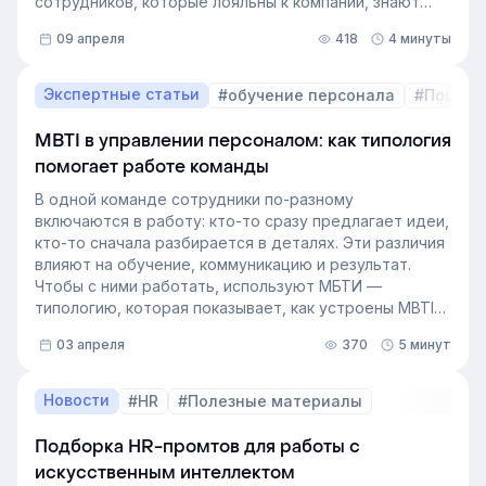
сотрудников, которые лояльны к компании, знают
внутренние процессы и готовы занять
09 апреля
418
4 минуты
освободившуюся должность. Не у каждой компании
есть такой документ, потому что собирать его
вручную — трудоёмкая задача. Однако с приходом
Экспертные статьи
#обучение персонала
#Пошаго
автоматизации формирование кадрового запаса
перестало требовать большого ресурса. Теперь это
MBTI в управлении персоналом: как типология
важный инструмент для любой компании, которая не
помогает работе команды
хочет зависеть от капризов рынка труда. В статье
разберёмся, как выстроить процесс формирование
В одной команде сотрудники по-разному
кадрового резерва с помощью современных
включаются в работу: кто-то сразу предлагает идеи,
инструментов.
кто-то сначала разбирается в деталях. Эти различия
влияют на обучение, коммуникацию и результат.
Чтобы с ними работать, используют МБТИ —
типологию, которая показывает, как устроены MBTI
личности и как их учитывать в работе. Разберём, как
03 апреля
370
5 минут
это тестирование применяют в бизнесе и какую
пользу он даёт в управлении персоналом.
Новости
#HR
#Полезные материалы
Подборка HR-промтов для работы с
искусственным интеллектом