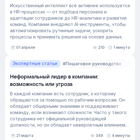
Искусственный интеллект всё активнее используется
в HR-процессах — от подбора персонала и
адаптации сотрудников до HR-аналитики и развития
команд. Компании внедряют AI-инструменты, чтобы
автоматизировать рутинные задачи, ускорить
процессы и принимать решения на основе данных.
01 апреля
210
1 минута
Экспертные статьи
#Пошаговое руководство
Неформальный лидер в компании:
возможность или угроза
В каждой компании есть сотрудник, к которому
обращаются за помощью по рабочим вопросам. Он
обладает обширными знаниями и поддерживает
команду, если возникают сложности. Часто у такого
сотрудника нет официальной руководящей
должности, но он обладает невероятным влиянием
на рабочем месте. Такой сотрудник — и есть
21 марта
349
4 минуты
неформальный лидер группы. У него есть авторитет