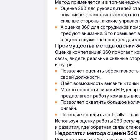
Метод применяется и в топ-менеджм
Оценка 360 для руководителей ста
показывает, насколько комфортно 
сильные стороны, а какие управлен
А оценка 360 для сотрудников помо
требуют внимания. Это повышает в
а оценка служит не поводом для ко
Преимущества метода оценки 3
Оценка компетенций 360 помогает ко
связь, видеть реальные сильные стор
изнутри.
Позволяет оценить эффективность 
своей должности.
Даёт возможность выявить «точки 
Можно провести силами HR-департа
предполагает работу команды вне
Позволяет охватить большое колич
онлайн.
Позволяет оценить soft skills — н
Используя оценку работы 360 регуля
и развития, где обратная связь стан
Недостатки метода оценки 360 
При всех плюсах обратная связь 360