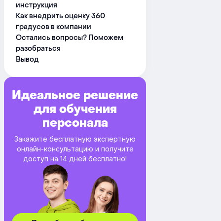
инструкция
Как внедрить оценку 360
градусов в компании
Остались вопросы? Поможем
разобраться
Вывод
Идеальное решение
для обучения
персонала
Закажите бесплатную экспертную
онлайн-консультацию и получите
доступ на 14 дней бесплатно!