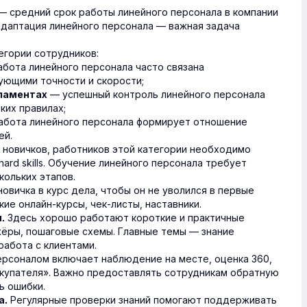
 — средний срок работы линейного персонала в компании
 адаптация линейного персонала — важная задача
егории сотрудников:
бота линейного персонала часто связана
ующими точности и скорости;
— успешный контроль линейного персонала
гламентах
ких правилах;
бота линейного персонала формирует отношение
ей.
новичков, работников этой категории необходимо
hard skills. Обучение линейного персонала требует
кольких этапов.
овичка в курс дела, чтобы он не уволился в первые
ие онлайн-курсы, чек-листы, наставники.
Здесь хорошо работают короткие и практичные
.
жёры, пошаговые схемы. Главные темы — знание
работа с клиентами.
рсоналом включает наблюдение на месте, оценка 360,
окупателя». Важно предоставлять сотрудникам обратную
ь ошибки.
Регулярные проверки знаний помогают поддерживать
а.