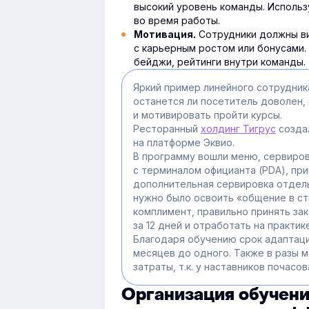
высокий уровень команды. Использ
во время работы.
Сотрудники должны ви
Мотивация.
с карьерным ростом или бонусами.
бейджи, рейтинги внутри команды.
Яркий пример линейного сотрудник
останется ли посетитель доволен,
и мотивировать пройти курсы.
Ресторанный
холдинг Тигрус
созда
на платформе Эквио.
В программу вошли меню, сервиров
с терминалом официанта (PDA), при
дополнительная сервировка отдел
нужно было освоить «общение в ст
комплимент, правильно принять за
за 12 дней и отработать на практике
Благодаря обучению срок адаптаци
месяцев до одного. Также в разы 
затраты, т.к. у наставников почасов
Организация обучени