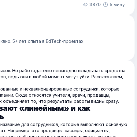
3870
5 минут
квио. 5+ лет опыта в EdTech-проектах
высок. Но работодателю невыгодно вкладывать средства
ков, ведь они в любой момент могут уйти. Рассказываем,
ованные и неквалифицированные сотрудники, которые
пании. Сюда относятся учителя, врачи, продавцы,
их объединяет то, что результаты работы видны сразу.
вают «линейным» и как
ь
 название для сотрудников, которые выполняют основную
ат. Например, это продавцы, кассиры, официанты,
ераторы call-центров и другие специалисты, которые