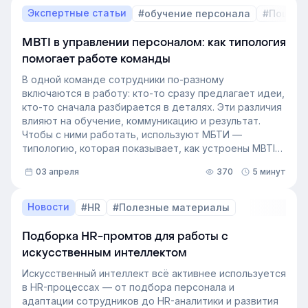
вручную — трудоёмкая задача. Однако с приходом
Экспертные статьи
#обучение персонала
#Пошаго
автоматизации формирование кадрового запаса
перестало требовать большого ресурса. Теперь это
MBTI в управлении персоналом: как типология
важный инструмент для любой компании, которая не
помогает работе команды
хочет зависеть от капризов рынка труда. В статье
разберёмся, как выстроить процесс формирование
В одной команде сотрудники по-разному
кадрового резерва с помощью современных
включаются в работу: кто-то сразу предлагает идеи,
инструментов.
кто-то сначала разбирается в деталях. Эти различия
влияют на обучение, коммуникацию и результат.
Чтобы с ними работать, используют МБТИ —
типологию, которая показывает, как устроены MBTI
личности и как их учитывать в работе. Разберём, как
03 апреля
370
5 минут
это тестирование применяют в бизнесе и какую
пользу он даёт в управлении персоналом.
Новости
#HR
#Полезные материалы
Подборка HR-промтов для работы с
искусственным интеллектом
Искусственный интеллект всё активнее используется
в HR-процессах — от подбора персонала и
адаптации сотрудников до HR-аналитики и развития