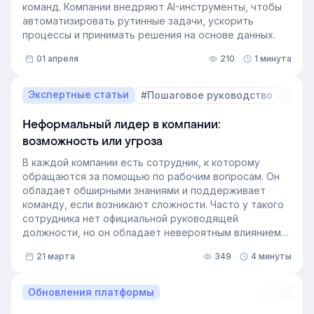
команд. Компании внедряют AI-инструменты, чтобы
автоматизировать рутинные задачи, ускорить
процессы и принимать решения на основе данных.
01 апреля
210
1 минута
Экспертные статьи
#Пошаговое руководство
Неформальный лидер в компании:
возможность или угроза
В каждой компании есть сотрудник, к которому
обращаются за помощью по рабочим вопросам. Он
обладает обширными знаниями и поддерживает
команду, если возникают сложности. Часто у такого
сотрудника нет официальной руководящей
должности, но он обладает невероятным влиянием
на рабочем месте. Такой сотрудник — и есть
21 марта
349
4 минуты
неформальный лидер группы. У него есть авторитет
и безупречная репутация, он хорошо понимает
процессы в компании и умеет выстраивать
Обновления платформы
искренние отношения с людьми. Выявление