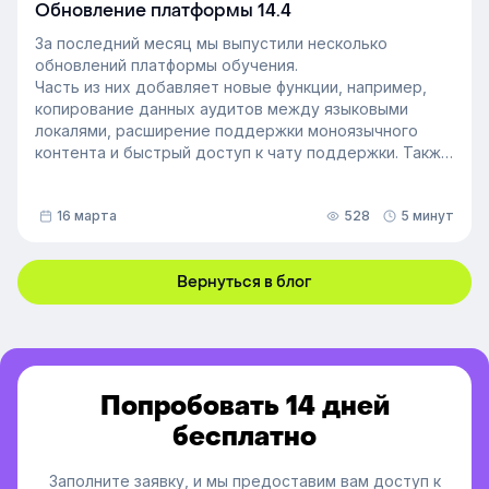
неформальных лидеров и применение их навыков
Обновление платформы 14.4
может стать стратегией управления персоналом,
За последний месяц мы выпустили несколько
которая повысит производительность и создаст
обновлений платформы обучения.
более позитивную корпоративную культуру. Как это
Часть из них добавляет новые функции, например,
сделать — рассказали в статье.
копирование данных аудитов между языковыми
локалями, расширение поддержки моноязычного
контента и быстрый доступ к чату поддержки. Также
мы улучшили инструменты администрирования:
обновили импорт и экспорт индивидуальных
16 марта
528
5 минут
доступов, добавили фильтрацию данных по точному
времени и повысили скорость работы веб-версии
платформы.
Вернуться в блог
Попробовать 14 дней
бесплатно
Заполните заявку, и мы предоставим вам доступ к