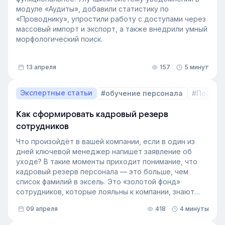
модуле «Аудиты», добавили статистику по
«Проводнику», упростили работу с доступами через
массовый импорт и экспорт, а также внедрили умный
морфологический поиск.
13 апреля
157
5 минут
Экспертные статьи
#обучение персонала
#Пошаго
Как сформировать кадровый резерв
сотрудников
Что произойдёт в вашей компании, если в один из
дней ключевой менеджер напишет заявление об
уходе? В такие моменты приходит понимание, что
кадровый резерв персонала — это больше, чем
список фамилий в эксель. Это «золотой фонд»
сотрудников, которые лояльны к компании, знают
внутренние процессы и готовы занять
09 апреля
418
4 минуты
освободившуюся должность. Не у каждой компании
есть такой документ, потому что собирать его