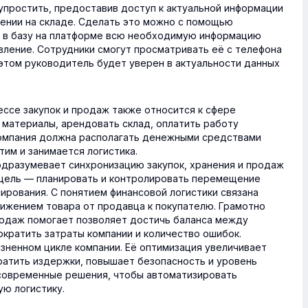
упростить, предоставив доступ к актуальной информации
жении на складе. Сделать это можно с помощью
и в базу на платформе всю необходимую информацию
вление. Сотрудники смогут просматривать её с телефона
 этом руководитель будет уверен в актуальности данных
ессе закупок и продаж также относится к сфере
 материалы, арендовать склад, оплатить работу
компания должна располагать денежными средствами
тим и занимается логистика.
одразумевает синхронизацию закупок, хранения и продаж
 цель — планировать и контролировать перемещение
ирования. С понятием финансовой логистики связана
вижением товара от продавца к покупателю. Грамотно
родаж помогает позволяет достичь баланса между
ократить затраты компании и количество ошибок.
зненном цикле компании. Её оптимизация увеличивает
ратить издержки, повышает безопасность и уровень
 современные решения, чтобы автоматизировать
ую логистику.