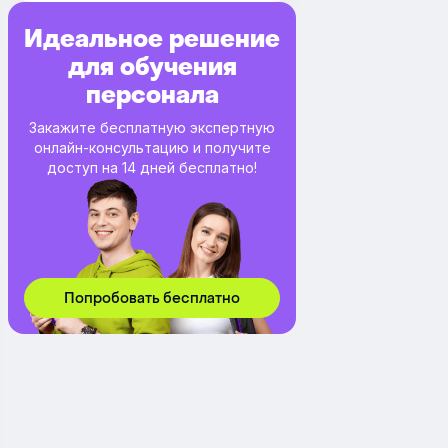
Идеальное решение
для обучения
персонала
Закажите бесплатную экспертную
онлайн-консультацию и получите
доступ на 14 дней бесплатно!
Попробовать бесплатно