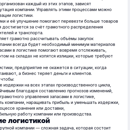
организован каждый из этих этапов, зависят
путация компании. Управлять этими процессами можно
ации логистики.
ики и её улучшение помогают перевезти больше товаров
я достигается за счёт грамотного распределения
ителей и транспорта.
оляет грамотно рассчитывать объёмы закупок
компании всегда будет необходимый минимум материалов
пасами в логистике помогают вовремя отслеживать,
 этом на складах не копятся излишки, которые требуют
истики, предприятие не окажется в ситуации, когда
аивают, а бизнес теряет деньги и клиентов.
 чтобы:
 издержки на всех этапах производственного цикла,
ойчивым благодаря составлению прогнозов изменений,
грамотного управления запасами в логистике,
ь компании, наращивать прибыль и уменьшать издержки,
оцессе хранения или доставки,
ильную работу компании или производства.
ие логистикой
крупной компании — сложная задача, которая состоит