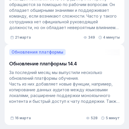
обращаются за помощью по рабочим вопросам. Он
обладает обширными знаниями и поддерживает
команду, если возникают сложности. Часто у такого
сотрудника нет официальной руководящей
должности, но он обладает невероятным влиянием
на рабочем месте. Такой сотрудник — и есть
21 марта
349
4 минуты
неформальный лидер группы. У него есть авторитет
и безупречная репутация, он хорошо понимает
процессы в компании и умеет выстраивать
Обновления платформы
искренние отношения с людьми. Выявление
неформальных лидеров и применение их навыков
Обновление платформы 14.4
может стать стратегией управления персоналом,
За последний месяц мы выпустили несколько
которая повысит производительность и создаст
обновлений платформы обучения.
более позитивную корпоративную культуру. Как это
Часть из них добавляет новые функции, например,
сделать — рассказали в статье.
копирование данных аудитов между языковыми
локалями, расширение поддержки моноязычного
контента и быстрый доступ к чату поддержки. Также
мы улучшили инструменты администрирования:
обновили импорт и экспорт индивидуальных
16 марта
528
5 минут
доступов, добавили фильтрацию данных по точному
времени и повысили скорость работы веб-версии