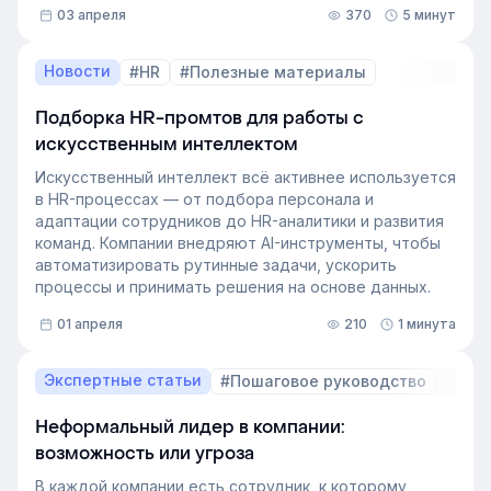
03 апреля
370
5 минут
это тестирование применяют в бизнесе и какую
пользу он даёт в управлении персоналом.
Новости
#HR
#Полезные материалы
Подборка HR-промтов для работы с
искусственным интеллектом
Искусственный интеллект всё активнее используется
в HR-процессах — от подбора персонала и
адаптации сотрудников до HR-аналитики и развития
команд. Компании внедряют AI-инструменты, чтобы
автоматизировать рутинные задачи, ускорить
процессы и принимать решения на основе данных.
01 апреля
210
1 минута
Экспертные статьи
#Пошаговое руководство
Неформальный лидер в компании:
возможность или угроза
В каждой компании есть сотрудник, к которому