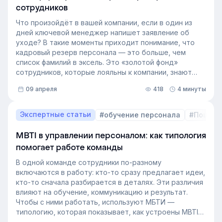
сотрудников
Что произойдёт в вашей компании, если в один из
дней ключевой менеджер напишет заявление об
уходе? В такие моменты приходит понимание, что
кадровый резерв персонала — это больше, чем
список фамилий в эксель. Это «золотой фонд»
сотрудников, которые лояльны к компании, знают
внутренние процессы и готовы занять
09 апреля
418
4 минуты
освободившуюся должность. Не у каждой компании
есть такой документ, потому что собирать его
вручную — трудоёмкая задача. Однако с приходом
Экспертные статьи
#обучение персонала
#Пошаго
автоматизации формирование кадрового запаса
перестало требовать большого ресурса. Теперь это
MBTI в управлении персоналом: как типология
важный инструмент для любой компании, которая не
помогает работе команды
хочет зависеть от капризов рынка труда. В статье
разберёмся, как выстроить процесс формирование
В одной команде сотрудники по-разному
кадрового резерва с помощью современных
включаются в работу: кто-то сразу предлагает идеи,
инструментов.
кто-то сначала разбирается в деталях. Эти различия
влияют на обучение, коммуникацию и результат.
Чтобы с ними работать, используют МБТИ —
типологию, которая показывает, как устроены MBTI
личности и как их учитывать в работе. Разберём, как