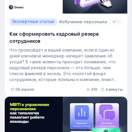
Экспертные статьи
#обучение персонала
#Пошаго
Как сформировать кадровый резерв
сотрудников
Что произойдёт в вашей компании, если в один из
дней ключевой менеджер напишет заявление об
уходе? В такие моменты приходит понимание, что
кадровый резерв персонала — это больше, чем
список фамилий в эксель. Это «золотой фонд»
сотрудников, которые лояльны к компании, знают
внутренние процессы и готовы занять
09 апреля
419
4 минуты
освободившуюся должность. Не у каждой компании
есть такой документ, потому что собирать его
вручную — трудоёмкая задача. Однако с приходом
автоматизации формирование кадрового запаса
перестало требовать большого ресурса. Теперь это
важный инструмент для любой компании, которая не
хочет зависеть от капризов рынка труда. В статье