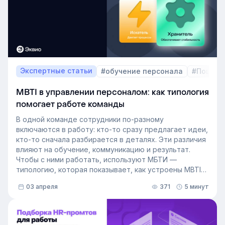
разберёмся, как выстроить процесс формирование
кадрового резерва с помощью современных
инструментов.
Экспертные статьи
#обучение персонала
#Пошаго
MBTI в управлении персоналом: как типология
помогает работе команды
В одной команде сотрудники по-разному
включаются в работу: кто-то сразу предлагает идеи,
кто-то сначала разбирается в деталях. Эти различия
влияют на обучение, коммуникацию и результат.
Чтобы с ними работать, используют МБТИ —
типологию, которая показывает, как устроены MBTI
личности и как их учитывать в работе. Разберём, как
03 апреля
371
5 минут
это тестирование применяют в бизнесе и какую
пользу он даёт в управлении персоналом.