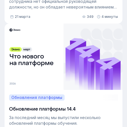
сотрудника нет официальной руководящей
должности, но он обладает невероятным влиянием
на рабочем месте. Такой сотрудник — и есть
21 марта
349
4 минуты
неформальный лидер группы. У него есть авторитет
и безупречная репутация, он хорошо понимает
процессы в компании и умеет выстраивать
искренние отношения с людьми. Выявление
неформальных лидеров и применение их навыков
может стать стратегией управления персоналом,
которая повысит производительность и создаст
более позитивную корпоративную культуру. Как это
сделать — рассказали в статье.
Обновления платформы
Обновление платформы 14.4
За последний месяц мы выпустили несколько
обновлений платформы обучения.