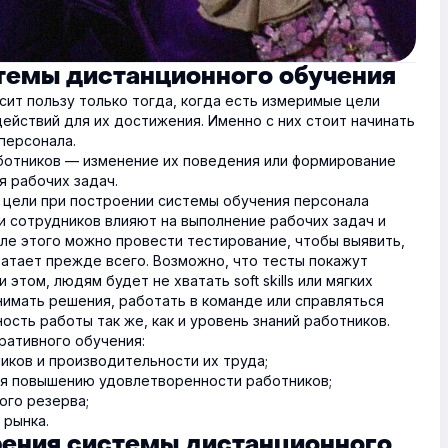
темы дистанционного обучения
ит пользу только тогда, когда есть измеримые цели
ействий для их достижения. Именно с них стоит начинать
персонала.
ботников — изменение их поведения или формирование
я рабочих задач.
ь цели при построении системы обучения персонала
ки сотрудников влияют на выполнение рабочих задач и
сле этого можно провести тестирование, чтобы выявить,
хватает прежде всего. Возможно, что тесты покажут
 этом, людям будет не хватать soft skills или мягких
нимать решения, работать в команде или справляться
ость работы так же, как и уровень знаний работников.
ративного обучения:
ков и производительности их труда;
ря повышению удовлетворенности работников;
ого резерва;
 рынка.
ения системы дистанционного