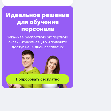
Идеальное решение
для обучения
персонала
Закажите бесплатную экспертную
онлайн-консультацию и получите
доступ на 14 дней бесплатно!
Попробовать бесплатно