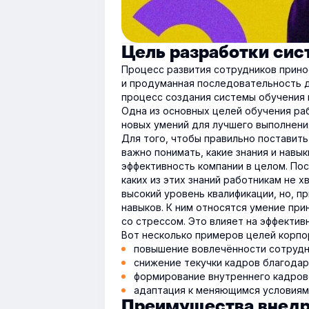
Цель разработки сис
Процесс развития сотрудников принос
и продуманная последовательность д
процесс создания системы обучения 
Одна из основных целей обучения ра
новых умений для лучшего выполнени
Для того, чтобы правильно поставит
важно понимать, какие знания и навы
эффективность компании в целом. По
каких из этих знаний работникам не 
высокий уровень квалификации, но, при
навыков. К ним относятся умение при
со стрессом. Это влияет на эффективн
Вот несколько примеров целей корпо
повышение вовлечённости сотрудни
снижение текучки кадров благода
формирование внутреннего кадров
адаптация к меняющимся условиям
Преимущества внедр