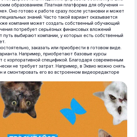
еским образованием. Платная платформа для обучения —
ие». Оно готово к работе сразу после установки и может
пециальных знаний. Часто такой вариант оказывается
акже компания может создать собственный обучающий
учения потребует серьёзных финансовых вложений
т путь выбирают компании, у которых есть собственный
ет.
стоятельно, заказать или приобрести в готовом виде.
арианта. Например, приобретают базовые курсы
т с корпоративной спецификой. Благодаря современным
ески не требует затрат. Например, в Эквио можно снять
н и смонтировать его во встроенном видеоредакторе