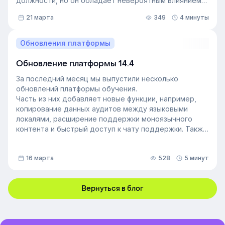
должности, но он обладает невероятным влиянием
на рабочем месте. Такой сотрудник — и есть
21 марта
349
4 минуты
неформальный лидер группы. У него есть авторитет
и безупречная репутация, он хорошо понимает
процессы в компании и умеет выстраивать
Обновления платформы
искренние отношения с людьми. Выявление
неформальных лидеров и применение их навыков
Обновление платформы 14.4
может стать стратегией управления персоналом,
За последний месяц мы выпустили несколько
которая повысит производительность и создаст
обновлений платформы обучения.
более позитивную корпоративную культуру. Как это
Часть из них добавляет новые функции, например,
сделать — рассказали в статье.
копирование данных аудитов между языковыми
локалями, расширение поддержки моноязычного
контента и быстрый доступ к чату поддержки. Также
мы улучшили инструменты администрирования:
обновили импорт и экспорт индивидуальных
16 марта
528
5 минут
доступов, добавили фильтрацию данных по точному
времени и повысили скорость работы веб-версии
платформы.
Вернуться в блог