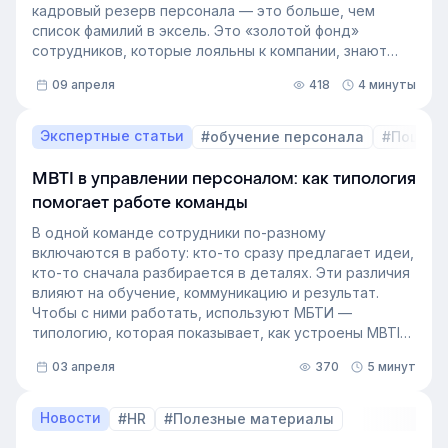
кадровый резерв персонала — это больше, чем
список фамилий в эксель. Это «золотой фонд»
сотрудников, которые лояльны к компании, знают
внутренние процессы и готовы занять
09 апреля
418
4 минуты
освободившуюся должность. Не у каждой компании
есть такой документ, потому что собирать его
вручную — трудоёмкая задача. Однако с приходом
Экспертные статьи
#обучение персонала
#Пошаго
автоматизации формирование кадрового запаса
перестало требовать большого ресурса. Теперь это
MBTI в управлении персоналом: как типология
важный инструмент для любой компании, которая не
помогает работе команды
хочет зависеть от капризов рынка труда. В статье
разберёмся, как выстроить процесс формирование
В одной команде сотрудники по-разному
кадрового резерва с помощью современных
включаются в работу: кто-то сразу предлагает идеи,
инструментов.
кто-то сначала разбирается в деталях. Эти различия
влияют на обучение, коммуникацию и результат.
Чтобы с ними работать, используют МБТИ —
типологию, которая показывает, как устроены MBTI
личности и как их учитывать в работе. Разберём, как
03 апреля
370
5 минут
это тестирование применяют в бизнесе и какую
пользу он даёт в управлении персоналом.
Новости
#HR
#Полезные материалы