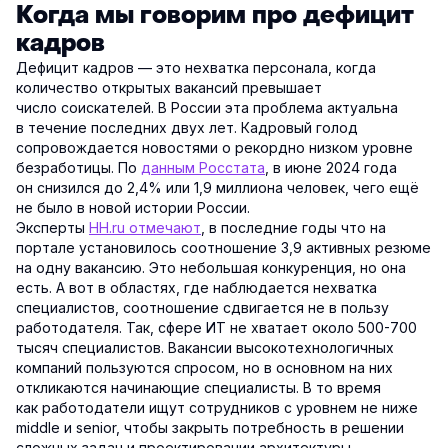
Когда мы говорим про дефицит
кадров
Дефицит кадров — это нехватка персонала, когда
количество открытых вакансий превышает
число соискателей. В России эта проблема актуальна
в течение последних двух лет. Кадровый голод
сопровождается новостями о рекордно низком уровне
безработицы. По
данным Росстата
, в июне 2024 года
он снизился до 2,4% или 1,9 миллиона человек, чего ещё
не было в новой истории России.
Эксперты
HH.ru отмечают
, в последние годы что на
портале установилось соотношение 3,9 активных резюме
на одну вакансию. Это небольшая конкуренция, но она
есть. А вот в областях, где наблюдается нехватка
специалистов, соотношение сдвигается не в пользу
работодателя. Так, сфере ИТ не хватает около 500-700
тысяч специалистов. Вакансии высокотехнологичных
компаний пользуются спросом, но в основном на них
откликаются начинающие специалисты. В то время
как работодатели ищут сотрудников с уровнем не ниже
middle и senior, чтобы закрыть потребность в решении
сложных задач и проектировании архитектуры