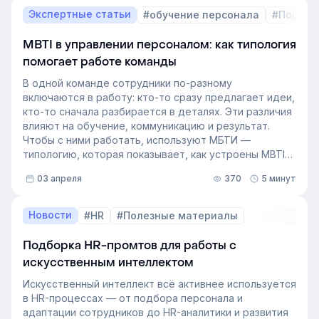
вручную — трудоёмкая задача. Однако с приходом
Экспертные статьи
#обучение персонала
#Пошаго
автоматизации формирование кадрового запаса
перестало требовать большого ресурса. Теперь это
MBTI в управлении персоналом: как типология
важный инструмент для любой компании, которая не
помогает работе команды
хочет зависеть от капризов рынка труда. В статье
разберёмся, как выстроить процесс формирование
В одной команде сотрудники по-разному
кадрового резерва с помощью современных
включаются в работу: кто-то сразу предлагает идеи,
инструментов.
кто-то сначала разбирается в деталях. Эти различия
влияют на обучение, коммуникацию и результат.
Чтобы с ними работать, используют МБТИ —
типологию, которая показывает, как устроены MBTI
личности и как их учитывать в работе. Разберём, как
03 апреля
370
5 минут
это тестирование применяют в бизнесе и какую
пользу он даёт в управлении персоналом.
Новости
#HR
#Полезные материалы
Подборка HR-промтов для работы с
искусственным интеллектом
Искусственный интеллект всё активнее используется
в HR-процессах — от подбора персонала и
адаптации сотрудников до HR-аналитики и развития