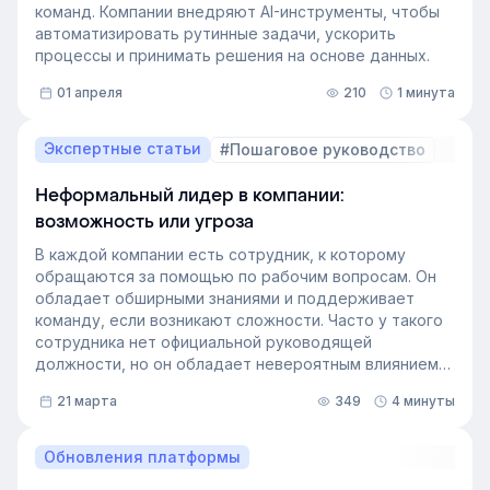
команд. Компании внедряют AI-инструменты, чтобы
автоматизировать рутинные задачи, ускорить
процессы и принимать решения на основе данных.
01 апреля
210
1 минута
Экспертные статьи
#Пошаговое руководство
Неформальный лидер в компании:
возможность или угроза
В каждой компании есть сотрудник, к которому
обращаются за помощью по рабочим вопросам. Он
обладает обширными знаниями и поддерживает
команду, если возникают сложности. Часто у такого
сотрудника нет официальной руководящей
должности, но он обладает невероятным влиянием
на рабочем месте. Такой сотрудник — и есть
21 марта
349
4 минуты
неформальный лидер группы. У него есть авторитет
и безупречная репутация, он хорошо понимает
процессы в компании и умеет выстраивать
Обновления платформы
искренние отношения с людьми. Выявление