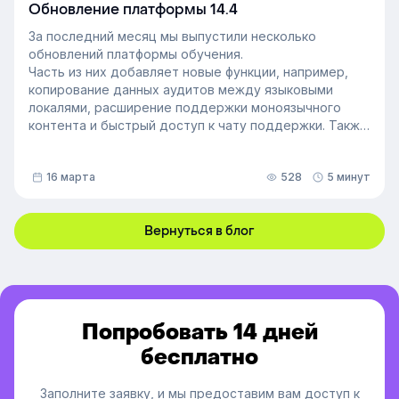
неформальных лидеров и применение их навыков
Обновление платформы 14.4
может стать стратегией управления персоналом,
За последний месяц мы выпустили несколько
которая повысит производительность и создаст
обновлений платформы обучения.
более позитивную корпоративную культуру. Как это
Часть из них добавляет новые функции, например,
сделать — рассказали в статье.
копирование данных аудитов между языковыми
локалями, расширение поддержки моноязычного
контента и быстрый доступ к чату поддержки. Также
мы улучшили инструменты администрирования:
обновили импорт и экспорт индивидуальных
16 марта
528
5 минут
доступов, добавили фильтрацию данных по точному
времени и повысили скорость работы веб-версии
платформы.
Вернуться в блог
Попробовать 14 дней
бесплатно
Заполните заявку, и мы предоставим вам доступ к