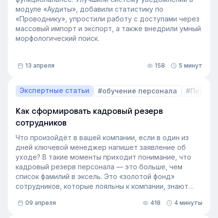
модуле «Аудиты», добавили статистику по
«Проводнику», упростили работу с доступами через
массовый импорт и экспорт, а также внедрили умный
морфологический поиск.
13 апреля
158
5 минут
Экспертные статьи
#обучение персонала
#Пошаго
Как сформировать кадровый резерв
сотрудников
Что произойдёт в вашей компании, если в один из
дней ключевой менеджер напишет заявление об
уходе? В такие моменты приходит понимание, что
кадровый резерв персонала — это больше, чем
список фамилий в эксель. Это «золотой фонд»
сотрудников, которые лояльны к компании, знают
внутренние процессы и готовы занять
09 апреля
418
4 минуты
освободившуюся должность. Не у каждой компании
есть такой документ, потому что собирать его