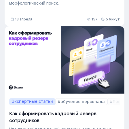
морфологический поиск.
13 апреля
157
5 минут
Экспертные статьи
#обучение персонала
#Пошаго
Как сформировать кадровый резерв
сотрудников