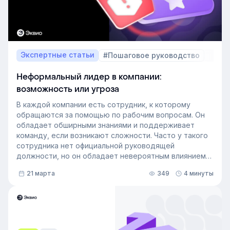
Экспертные статьи
#Пошаговое руководство
Неформальный лидер в компании:
возможность или угроза
В каждой компании есть сотрудник, к которому
обращаются за помощью по рабочим вопросам. Он
обладает обширными знаниями и поддерживает
команду, если возникают сложности. Часто у такого
сотрудника нет официальной руководящей
должности, но он обладает невероятным влиянием
на рабочем месте. Такой сотрудник — и есть
21 марта
349
4 минуты
неформальный лидер группы. У него есть авторитет
и безупречная репутация, он хорошо понимает
процессы в компании и умеет выстраивать
искренние отношения с людьми. Выявление
неформальных лидеров и применение их навыков
может стать стратегией управления персоналом,