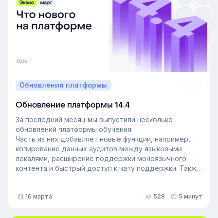
которая повысит производительность и создаст
более позитивную корпоративную культуру. Как это
сделать — рассказали в статье.
Обновления платформы
Обновление платформы 14.4
За последний месяц мы выпустили несколько
обновлений платформы обучения.
Часть из них добавляет новые функции, например,
копирование данных аудитов между языковыми
локалями, расширение поддержки моноязычного
контента и быстрый доступ к чату поддержки. Также
мы улучшили инструменты администрирования:
обновили импорт и экспорт индивидуальных
16 марта
528
5 минут
доступов, добавили фильтрацию данных по точному
времени и повысили скорость работы веб-версии
платформы.