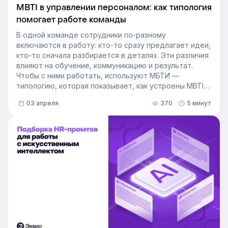
MBTI в управлении персоналом: как типология
помогает работе команды
В одной команде сотрудники по-разному
включаются в работу: кто-то сразу предлагает идеи,
кто-то сначала разбирается в деталях. Эти различия
влияют на обучение, коммуникацию и результат.
Чтобы с ними работать, используют МБТИ —
типологию, которая показывает, как устроены MBTI
личности и как их учитывать в работе. Разберём, как
03 апреля
370
5 минут
это тестирование применяют в бизнесе и какую
пользу он даёт в управлении персоналом.