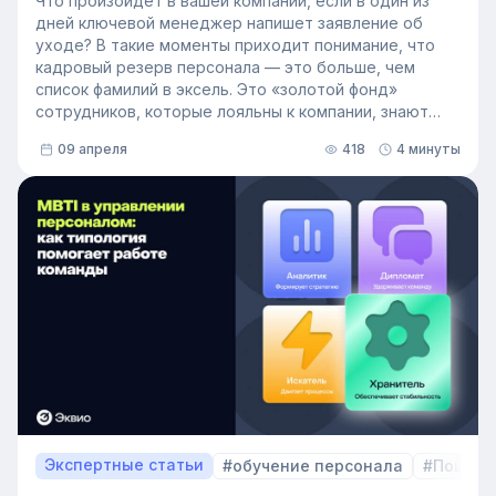
Что произойдёт в вашей компании, если в один из
дней ключевой менеджер напишет заявление об
уходе? В такие моменты приходит понимание, что
кадровый резерв персонала — это больше, чем
список фамилий в эксель. Это «золотой фонд»
сотрудников, которые лояльны к компании, знают
внутренние процессы и готовы занять
09 апреля
418
4 минуты
освободившуюся должность. Не у каждой компании
есть такой документ, потому что собирать его
вручную — трудоёмкая задача. Однако с приходом
автоматизации формирование кадрового запаса
перестало требовать большого ресурса. Теперь это
важный инструмент для любой компании, которая не
хочет зависеть от капризов рынка труда. В статье
разберёмся, как выстроить процесс формирование
кадрового резерва с помощью современных
инструментов.
Экспертные статьи
#обучение персонала
#Пошаго