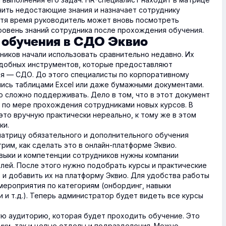
ить недостающие знания и назначает сотруднику
стя время руководитель может вновь посмотреть
уровень знаний сотрудника после прохождения обучения.
 обучения в СДО Эквио
ников начали использовать сравнительно недавно. Их
удобных инструментов, которые предоставляют
я — СДО. До этого специалисты по корпоративному
ись таблицами Excel или даже бумажными документами.
о сложно поддерживать. Дело в том, что в этот документ
 по мере прохождения сотрудниками новых курсов. В
это вручную практически нереально, к тому же в этом
ки.
атрицу обязательного и дополнительного обучения
рим, как сделать это в онлайн-платформе Эквио.
авыки и компетенции сотрудников нужны компании
лей. После этого нужно подобрать курсы и практические
, и добавить их на платформу Эквио. Для удобства работы
ероприятия по категориям (онбординг, навыки
 и т.д.). Теперь администратор будет видеть все курсы
ю аудиторию, которая будет проходить обучение. Это
ики, так и целые отделы и подразделения. Можно