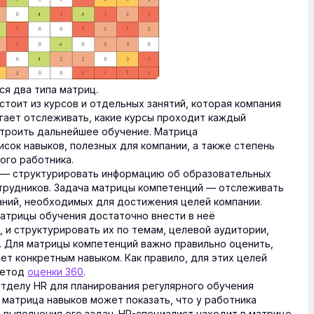
ся два типа матриц.
стоит из курсов и отдельных занятий, которая компания
гает отслеживать, какие курсы проходит каждый
строить дальнейшее обучение. Матрица
сок навыков, полезных для компании, а также степень
ого работника.
я — структурировать информацию об образовательных
отрудников. Задача матрицы компетенций — отслеживать
наний, необходимых для достижения целей компании.
матрицы обучения достаточно внести в неё
 и структурировать их по темам, целевой аудитории,
. Для матрицы компетенций важно правильно оценить,
ет конкретным навыком. Как правило, для этих целей
метод
оценки 360
.
отделу HR для планирования регулярного обучения
 матрица навыков может показать, что у работника
 выполнения его задач. HR-специалист находит в матрице