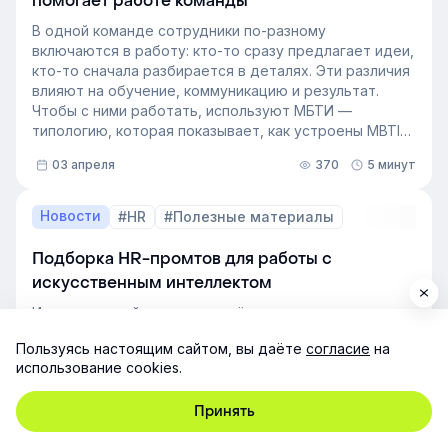
помогает работе команды
хочет зависеть от капризов рынка труда. В статье
разберёмся, как выстроить процесс формирование
В одной команде сотрудники по-разному
кадрового резерва с помощью современных
включаются в работу: кто-то сразу предлагает идеи,
инструментов.
кто-то сначала разбирается в деталях. Эти различия
влияют на обучение, коммуникацию и результат.
Чтобы с ними работать, используют МБТИ —
типологию, которая показывает, как устроены MBTI
личности и как их учитывать в работе. Разберём, как
03 апреля
370
5 минут
это тестирование применяют в бизнесе и какую
пользу он даёт в управлении персоналом.
Новости
#HR
#Полезные материалы
Подборка HR-промтов для работы с
искусственным интеллектом
Искусственный интеллект всё активнее используется
в HR-процессах — от подбора персонала и
Пользуясь настоящим сайтом, вы даёте
согласие
на
адаптации сотрудников до HR-аналитики и развития
использование cookies.
команд. Компании внедряют AI-инструменты, чтобы
автоматизировать рутинные задачи, ускорить
Принять
процессы и принимать решения на основе данных.
01 апреля
210
1 минута