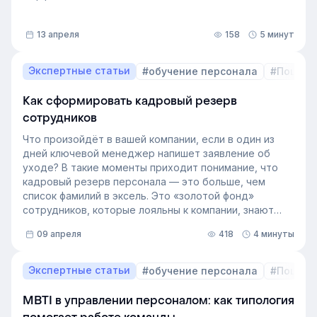
13 апреля
158
5 минут
Экспертные статьи
#обучение персонала
#Пошаго
Как сформировать кадровый резерв
сотрудников
Что произойдёт в вашей компании, если в один из
дней ключевой менеджер напишет заявление об
уходе? В такие моменты приходит понимание, что
кадровый резерв персонала — это больше, чем
список фамилий в эксель. Это «золотой фонд»
сотрудников, которые лояльны к компании, знают
внутренние процессы и готовы занять
09 апреля
418
4 минуты
освободившуюся должность. Не у каждой компании
есть такой документ, потому что собирать его
вручную — трудоёмкая задача. Однако с приходом
Экспертные статьи
#обучение персонала
#Пошаго
автоматизации формирование кадрового запаса
перестало требовать большого ресурса. Теперь это
MBTI в управлении персоналом: как типология
важный инструмент для любой компании, которая не