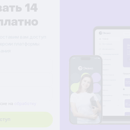
ать 14
платно
доставим вам доступ
версии платформы
вания
асие на
обработку