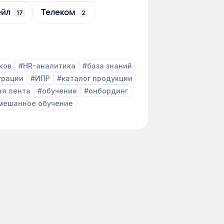
ейл
Телеком
17
2
ков
#HR-аналитика
#база знаний
грации
#ИПР
#каталог продукции
ая лента
#обучение
#онбординг
мешанное обучение