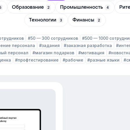
Образование
Промышленность
Рит
5
2
4
Технологии
Финансы
3
2
отрудников
#50 — 300 сотрудников
#500 — 1000 сотрудни
чение персонала
#задания
#заказная разработка
#инте
ный персонал
#магазин подарков
#мотивация
#новостн
ценка
#профтестирование
#рабочие
#разные языки
#с