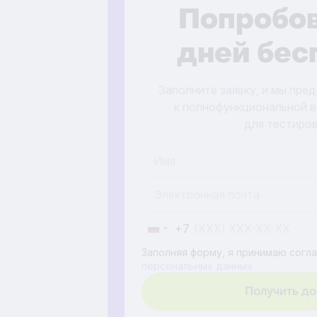
Попробов
дней бес
Заполните заявку, и мы пре
к полнофункциональной 
для тестиро
+7
Russia
+7
Заполняя форму, я принимаю согл
персональных данных