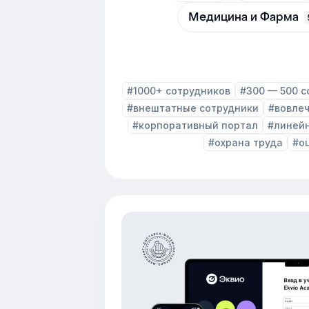
Медицина и Фарма
#1000+ сотрудников
#300 — 500 с
#внештатные сотрудники
#вовле
#корпоративный портал
#линей
#охрана труда
#о