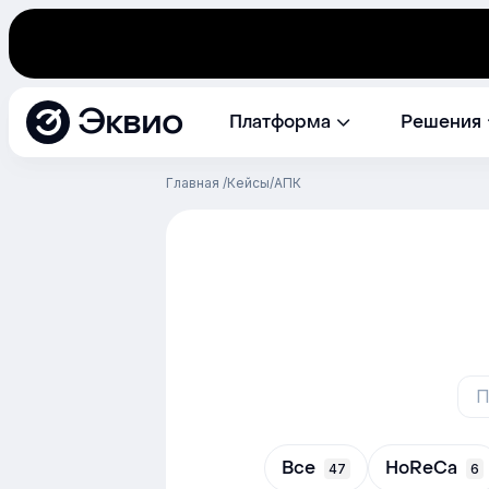
Эквио
Платформа
Решения
Главная
Кейсы
АПК
Все
HoReCa
47
6