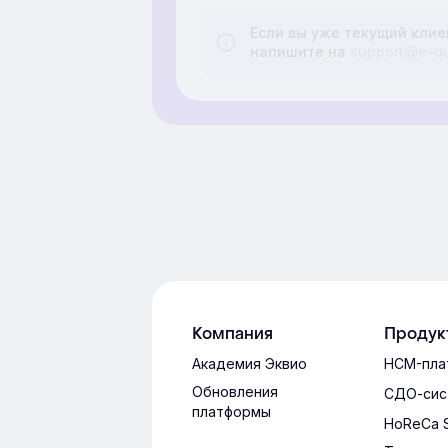
Если вы уже текущий клие
напишите на
support@e-q
Компания
Продук
Академия Эквио
HCM-пла
Обновления
СДО-сис
платформы
HoReCa 