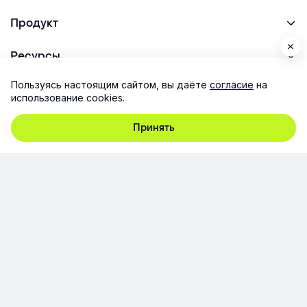
Продукт
Ресурсы
Пользуясь настоящим сайтом, вы даёте
согласие
на
Поддержка
использование cookies.
Принять
Юридическая информация
Соглашение об использовании сайта
Согласие на обработку персональных данных
© ООО «Эквио», 2014-2026. Все права защищены